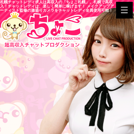
札幌チャットレディ求人は高収入の「ちょこ札幌」。札幌で高収
入！チャットレディは、楽しく簡単に稼げます！ メイクアップア
ーティスト監修の激盛りカメラをチャットレディ全員使用可能！