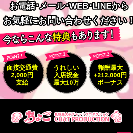
お電話･メール･WEB･LINEから
お電話･メール･WEB･LINEから
お気軽にお問い合わせください
お気軽にお問い合わせください
面接交通費
うれしい
報酬最大
2,000円
入店祝金
+212,000円
支給
最大10万
ボーナス