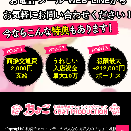
お電話･メール･WEB･LINEから
お電話･メール･WEB･LINEから
お気軽にお問い合わせください
お気軽にお問い合わせください
面接交通費
うれしい
報酬最大
2,000円
入店祝金
+212,000円
支給
最大10万
ボーナス
Copyright©
札幌チャットレディの求人なら高収入の『ちょこ札幌』
All