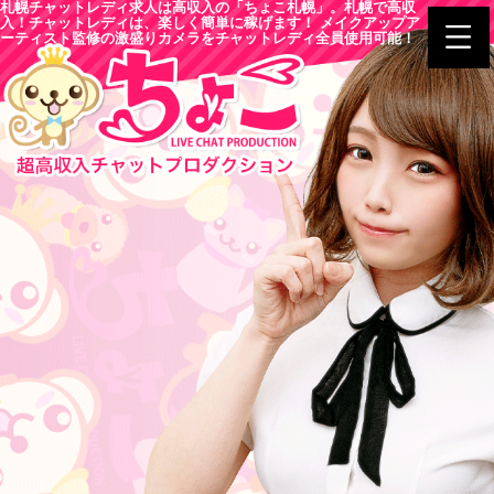
札幌チャットレディ求人は高収入の「ちょこ札幌」。札幌で高収
入！チャットレディは、楽しく簡単に稼げます！ メイクアップア
ーティスト監修の激盛りカメラをチャットレディ全員使用可能！