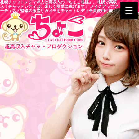
札幌チャットレディ求人は高収入の「ちょこ札幌」。札幌で高収
入！チャットレディは、楽しく簡単に稼げます！ メイクアップア
ーティスト監修の激盛りカメラをチャットレディ全員使用可能！