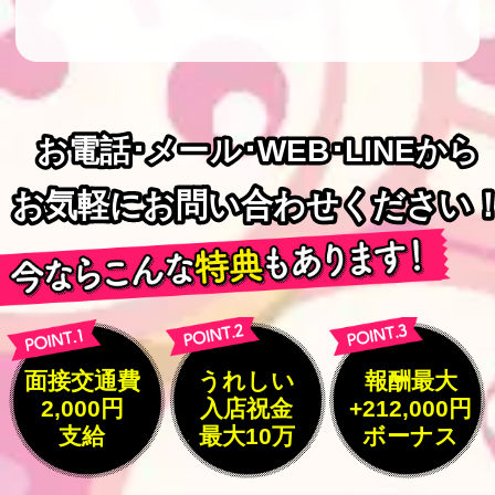
お電話･メール･WEB･LINEから
お電話･メール･WEB･LINEから
お気軽にお問い合わせください
お気軽にお問い合わせください
面接交通費
うれしい
報酬最大
2,000円
入店祝金
+212,000円
支給
最大10万
ボーナス