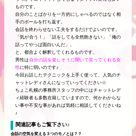
ものです。
自分のことばかりを一方的にしゃべるのではなく相
手のボールを打ち返す。
会話を終わらせない工夫をするだけでよいのです。
「
気が合う！
」「
話をしても全然飽きない
」「
俺の
話ってやっぱ面白いんだ
」
。
と、都合よく解釈してくれるものです。
男性は
自分の話を楽しそうに聞いて笑ってくれる女
性
に特に弱いのです♪
今回お話したテクニックを上手く使って、人気のチ
ャットレディさんになっていってください☆
ちょこ札幌の事務所スタッフの中にはチャットレデ
ィ経験者も多数在籍していますので、何かわからな
い事や不安な事があれば気軽に相談してくださいね
♪
関連記事もご覧下さい♪
会話の空気を変える３つのモノとは？？