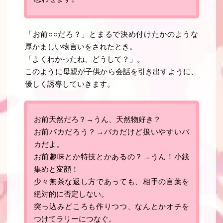
「お前○○だろ？」とまるで決め付けたかのような
厚かましい物言いをされたとき。
「よくわかったね、どうして？」。
このように母親が子供から会話を引き出すように、
優しく誘導していきます。
お前天然だろ？→うん、天然物好き？
お前バカだろう？→バカだけど扱いやすいバ
カだよ。
お前趣味とか特技とかあるの？→うん！小銭
集めと変顔！
少々無茶な返し方であっても、相手の言葉を
絶対的に否定しない。
突っ込みどころも作りつつ、なんとかオチを
つけてラリーにつなぐ
。