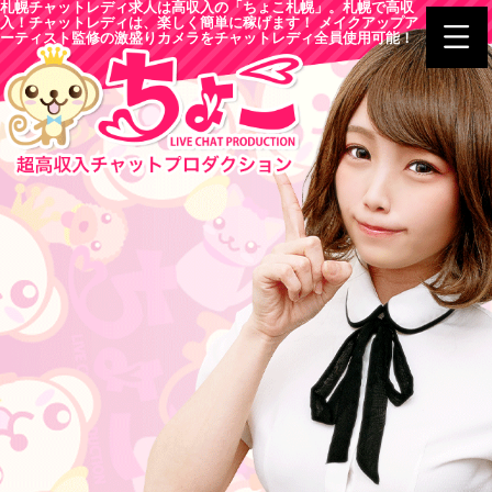
札幌チャットレディ求人は高収入の「ちょこ札幌」。札幌で高収
入！チャットレディは、楽しく簡単に稼げます！ メイクアップア
ーティスト監修の激盛りカメラをチャットレディ全員使用可能！