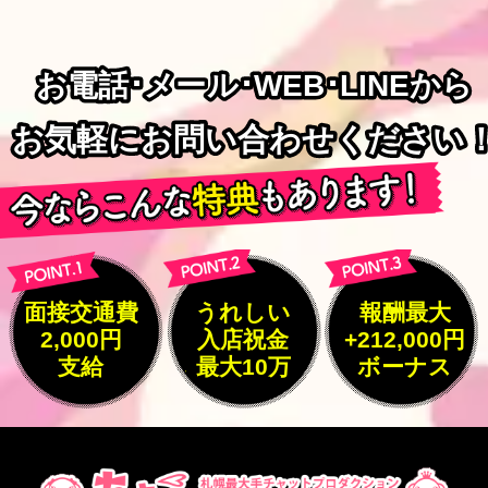
お電話･メール･WEB･LINEから
お電話･メール･WEB･LINEから
お気軽にお問い合わせください
お気軽にお問い合わせください
面接交通費
うれしい
報酬最大
2,000円
入店祝金
+212,000円
支給
最大10万
ボーナス