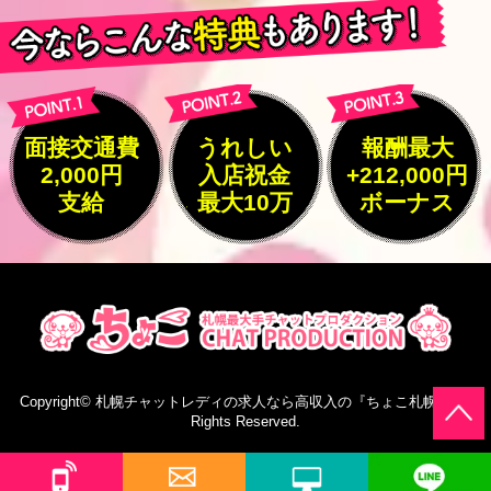
面接交通費
うれしい
報酬最大
2,000円
入店祝金
+212,000円
支給
最大10万
ボーナス
Copyright©
札幌チャットレディの求人なら高収入の『ちょこ札幌』
All
Rights Reserved.