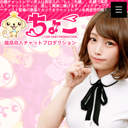
札幌チャットレディ求人は高収入の「ちょこ札幌」。札幌で高収
入！チャットレディは、楽しく簡単に稼げます！ メイクアップア
ーティスト監修の激盛りカメラをチャットレディ全員使用可能！