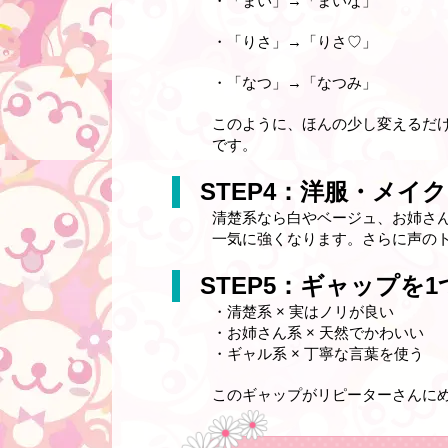
・「まい」→「まいな」
・「りさ」→「りさ♡」
・「なつ」→「なつみ」
このように、ほんの少し変えるだ
です。
STEP4：洋服・メイ
清楚系なら白やベージュ、お姉さ
一気に強くなります。さらに声の
STEP5：ギャップを
・清楚系 × 実はノリが良い
・お姉さん系 × 天然でかわいい
・ギャル系 × 丁寧な言葉を使う
このギャップがリピーターさんに