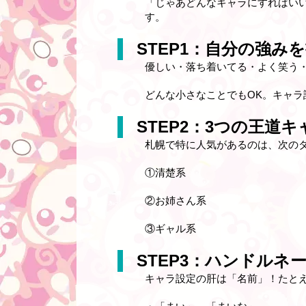
「じゃあどんなキャラにすればい
す。
STEP1：自分の強み
優しい・落ち着いてる・よく笑う
どんな小さなことでもOK。キャ
STEP2：3つの王道
札幌で特に人気があるのは、次の
①清楚系
②お姉さん系
③ギャル系
STEP3：ハンドル
キャラ設定の肝は「名前」！たと