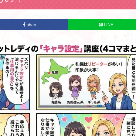
share
LINE