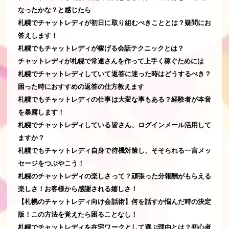
なったかな？と感じたら
札幌でチャットレディが初日に取り組むべきこととは？疑問にお
答えします！
札幌でもチャットレディが稼げる会話テクニックとは？
チャットレディが札幌で常連さんを作って上手く稼ぐためには
札幌でチャットレディしていて返答に迷った時はどうするべき？
困った時におすすめの返答の仕方教えます
札幌でもチャットレディの仕事は大変な事もある？経験者が本音
を暴露します！
札幌でチャットレディしている皆さん、ログインメール活用して
ますか？
札幌でもチャットレディ自身で待機対策し、そそられる一言メッ
セージをつぶやこう！
札幌のチャットレディの楽しさって？頑張った分報酬がもらえる
楽しさ！お客様から感謝される嬉しさ！
【札幌のチャットレディ向け会話術】何を話すか悩んだ時の決定
版！この方法を覚えたら困ることなし！
札幌でチャットレディを在宅ワークとして選ぶ理由とは？初心者