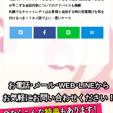
が手こずる会話内容についてのアドバイスも掲載
札幌でもチャットレディはお客様と会話する時の言葉選びを気を
付けるべき！？タメ語でよい・悪いケース
お電話･メール･WEB･LINEから
お電話･メール･WEB･LINEから
お気軽にお問い合わせください
お気軽にお問い合わせください