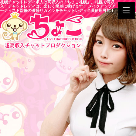
札幌チャットレディ求人は高収入の「ちょこ札幌」。札幌で高収
入！チャットレディは、楽しく簡単に稼げます！ メイクアップア
ーティスト監修の激盛りカメラをチャットレディ全員使用可能！