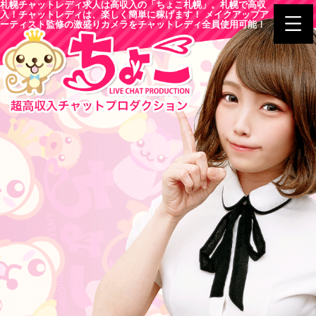
札幌チャットレディ求人は高収入の「ちょこ札幌」。札幌で高収
入！チャットレディは、楽しく簡単に稼げます！ メイクアップア
ーティスト監修の激盛りカメラをチャットレディ全員使用可能！