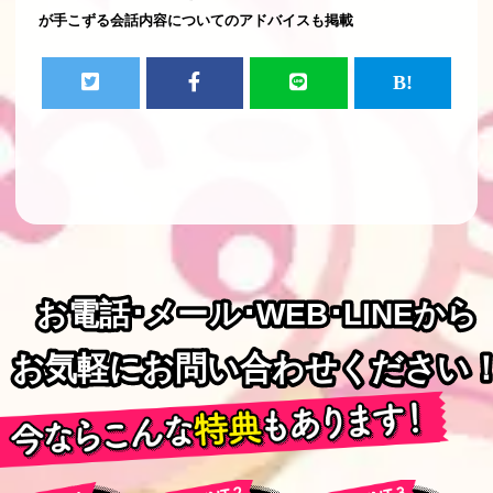
が手こずる会話内容についてのアドバイスも掲載
お電話･メール･WEB･LINEから
お電話･メール･WEB･LINEから
お気軽にお問い合わせください
お気軽にお問い合わせください