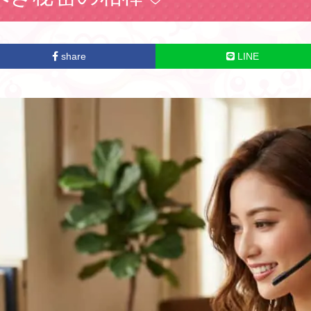
share
LINE