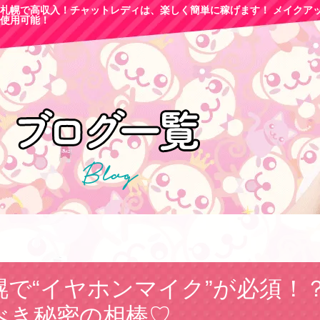
札幌で高収
入！チャットレディは、楽しく簡単に稼げます！ メイクア
使用可能！
幌で“イヤホンマイク”が必須！
べき秘密の相棒♡