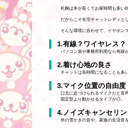
札幌は冬が長くてお家時間も多い
だからこそ在宅チャットレディと
そんな環境に合わせて、イヤホン
1.有線？ワイヤレス？
パソコン派や事務所利用なら有線
2.着け心地の良さ
チャットは長時間になることも多
3.マイク位置の自由度
口元に近づけられるマイクだと音
固定型より動かせるタイプが◎。
4.ノイズキャンセリ
外の雪かきの音や、家族の生活音