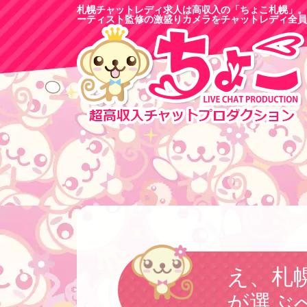
札幌チャットレディ求人は高収入の「ちょこ札幌」。
ーティスト監修の激盛りカメラをチャットレディ全員
え、札
が選ぶ