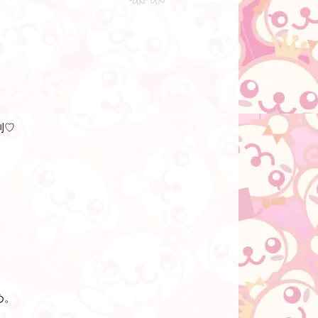
利♡
め。