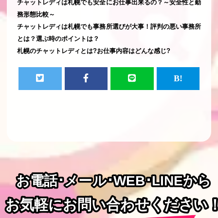
チャットレディは札幌でも安全にお仕事出来るの？～安全性と勤
務形態比較～
チャットレディは札幌でも事務所選びが大事！評判の悪い事務所
とは？選ぶ時のポイントは？
札幌のチャットレディとは?お仕事内容はどんな感じ?
お電話･メール･WEB･LINEから
お電話･メール･WEB･LINEから
お気軽にお問い合わせください
お気軽にお問い合わせください