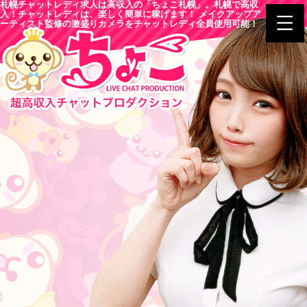
札幌チャットレディ求人は高収入の「ちょこ札幌」。札幌で高収
入！チャットレディは、楽しく簡単に稼げます！ メイクアップア
ーティスト監修の激盛りカメラをチャットレディ全員使用可能！