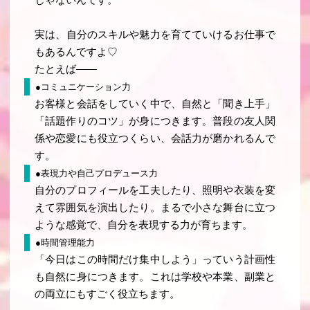
じゃないんです。
実は、
自分のスキルや魅力を育てていけるお仕事
で
もあるんですよ♡
たとえば――
●
コミュニケーション力
お客様と会話をしていく中で、自然と「聞き上手」
「話題作りのコツ」が身につきます。普段の友人関
係や恋愛にも役立つくらい、会話力が磨かれるんで
す。
●表現力や自己プロデュース力
自分のプロフィールを工夫したり、照明や衣装を変
えて雰囲気を演出したり。まるで小さな舞台に立つ
ような感覚で、自分を表現する力が育ちます。
●時間管理能力
「今日はこの時間だけ集中しよう」っていう計画性
も自然に身につきます。これは学校や本業、副業と
の両立にもすごく役立ちます。