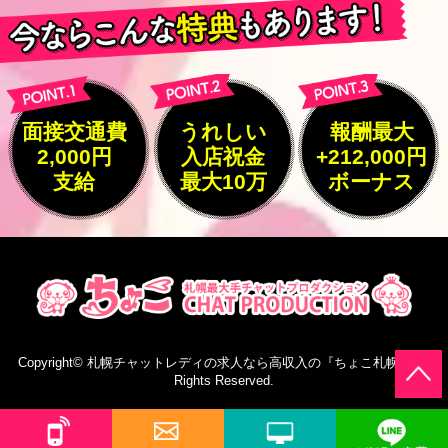
面接交通費
うれしい
報酬最大
2,000円
入店祝金
+212,000円
支給
最大10万
ボーナス
Copyright©
札幌チャットレディの求人なら高収入の『ちょこ札幌』
All
Rights Reserved.