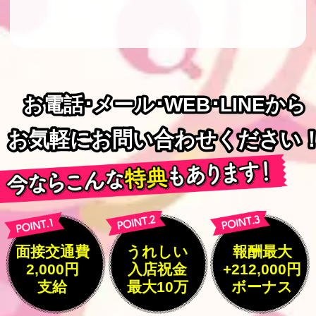
お電話･メール･WEB･LINEから
お電話･メール･WEB･LINEから
お気軽にお問い合わせください
お気軽にお問い合わせください
面接交通費
うれしい
報酬最大
2,000円
入店祝金
+212,000円
支給
最大10万
ボーナス