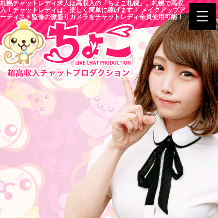
札幌チャットレディ求人は高収入の「ちょこ札幌」。札幌で高収
入！チャットレディは、楽しく簡単に稼げます！ メイクアップア
ーティスト監修の激盛りカメラをチャットレディ全員使用可能！