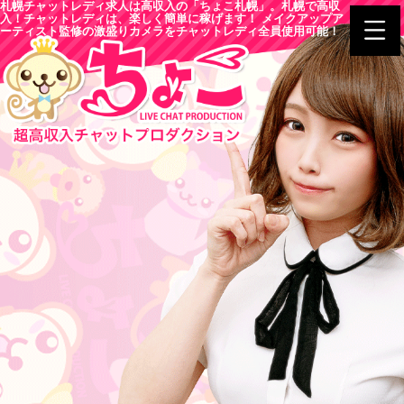
札幌チャットレディ求人は高収入の「ちょこ札幌」。札幌で高収
入！チャットレディは、楽しく簡単に稼げます！ メイクアップア
ーティスト監修の激盛りカメラをチャットレディ全員使用可能！