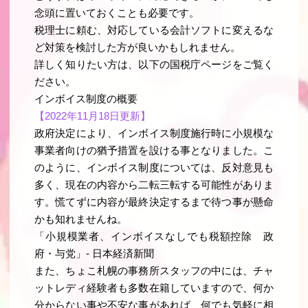
念頭に置いておくことも必要です。
税理士に頼む、対応している会計ソフトに変えるな
ど対策を検討した方が良いかもしれません。
詳しく知りたい方は、以下の国税庁ページをご覧く
ださい。
インボイス制度の概要
【2022年11月18日更新】
政府決定により、インボイス制度施行時に小規模な
事業者向けの猶予措置を設ける事となりました。こ
のように、インボイス制度については、反対意見も
多く、現在の内容から二転三転する可能性がありま
す。慌てずに内容が最終決定するまで待つ事が懸命
かも知れませんね。
「小規模業者、インボイスなしでも税額控除 政
府・与党」- 日本経済新聞
また、ちょこ札幌の事務所スタッフの中には、チャ
ットレディ経験者も多数在籍していますので、何か
分からない事や不安な事があれば、何でも気軽に相