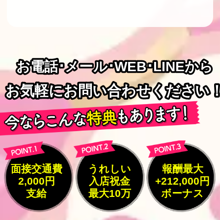
お電話･メール･WEB･LINEから
お電話･メール･WEB･LINEから
お気軽にお問い合わせください
お気軽にお問い合わせください
面接交通費
うれしい
報酬最大
2,000円
入店祝金
+212,000円
支給
最大10万
ボーナス