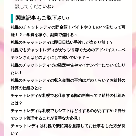
談してくださいね♪
関連記事もご覧下さい♪
札幌のチャットレディの貯金額！バイトやＯＬの○○倍だって可
能！？～学費を稼ぐ、副業で儲ける～
札幌のチャットレディは即日日払い手渡しが当たり前！？
札幌でもチャットレディがガッツリ稼ぐためのアドバイス♪～ベ
テランさんはどのようにして稼いでいる？～
札幌のチャットレディでの確定申告やマイナンバーについて知り
たい！
札幌のチャットレディの収入金額の平均はどのくらい？お給料の
計算の仕組みとは
チャットレディが札幌でお仕事する際の料率って？給料の仕組み
とは？
チャットレディは札幌でもシフトはどうするのがおすすめ？自分
でシフト管理することが苦手な方必見！
チャットレディは札幌で繁忙期を意識してお仕事をした方が良
い？