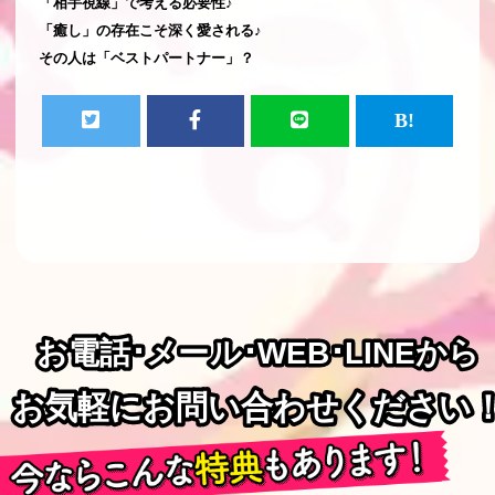
「相手視線」で考える必要性♪
「癒し」の存在こそ深く愛される♪
その人は「ベストパートナー」？
お電話･メール･WEB･LINEから
お電話･メール･WEB･LINEから
お気軽にお問い合わせください
お気軽にお問い合わせください