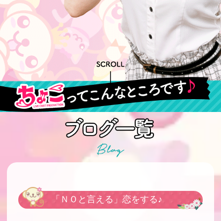
「ＮＯと言える」恋をする♪