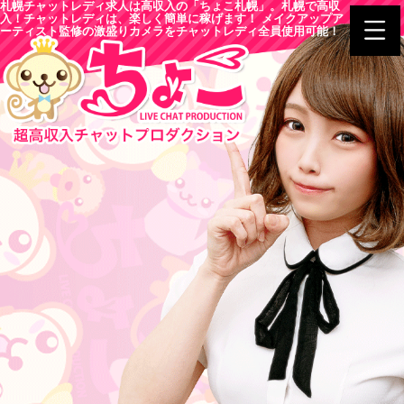
札幌チャットレディ求人は高収入の「ちょこ札幌」。札幌で高収
入！チャットレディは、楽しく簡単に稼げます！ メイクアップア
ーティスト監修の激盛りカメラをチャットレディ全員使用可能！