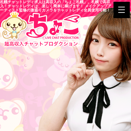
札幌チャットレディ求人は高収入の「ちょこ札幌」。札幌で高収
入！チャットレディは、楽しく簡単に稼げます！ メイクアップア
ーティスト監修の激盛りカメラをチャットレディ全員使用可能！