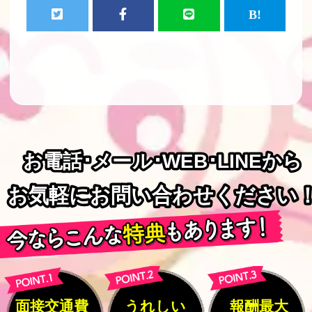
お電話･メール･WEB･LINEから
お電話･メール･WEB･LINEから
お気軽にお問い合わせください
お気軽にお問い合わせください
面接交通費
うれしい
報酬最大