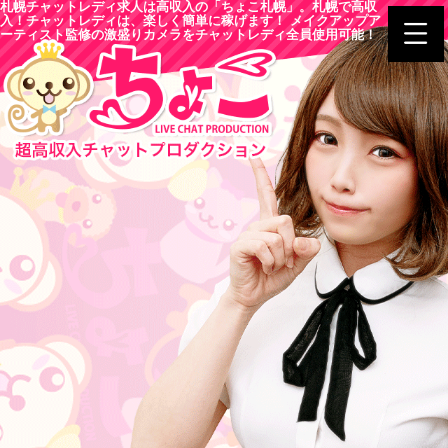
札幌チャットレディ求人は高収入の「ちょこ札幌」。札幌で高収
入！チャットレディは、楽しく簡単に稼げます！ メイクアップア
ーティスト監修の激盛りカメラをチャットレディ全員使用可能！