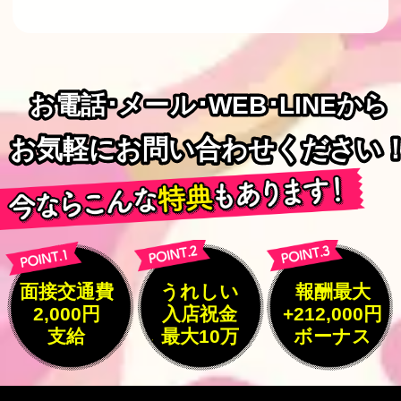
お電話･メール･WEB･LINEから
お電話･メール･WEB･LINEから
お気軽にお問い合わせください
お気軽にお問い合わせください
面接交通費
うれしい
報酬最大
2,000円
入店祝金
+212,000円
支給
最大10万
ボーナス