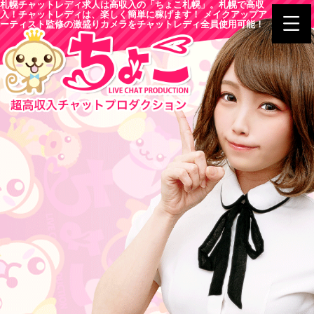
札幌チャットレディ求人は高収入の「ちょこ札幌」。札幌で高収
入！チャットレディは、楽しく簡単に稼げます！ メイクアップア
ーティスト監修の激盛りカメラをチャットレディ全員使用可能！