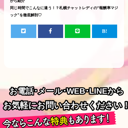
から紹介
同じ時間でこんなに違う！？札幌チャットレディの“報酬率マジ
ック”を徹底解剖♡
お電話･メール･WEB･LINEから
お電話･メール･WEB･LINEから
お気軽にお問い合わせください
お気軽にお問い合わせください