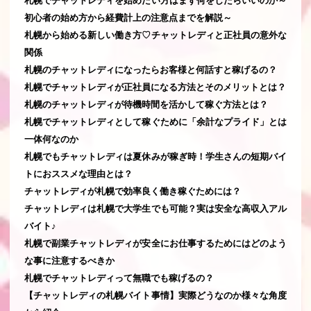
札幌でチャットレディを始めたい方はまず何をしたらいいのか～
初心者の始め方から経費計上の注意点までを解説～
札幌から始める新しい働き方♡チャットレディと正社員の意外な
関係
札幌のチャットレディになったらお客様と何話すと稼げるの？
札幌でチャットレディが正社員になる方法とそのメリットとは？
札幌のチャットレディが待機時間を活かして稼ぐ方法とは？
札幌でチャットレディとして稼ぐために「余計なプライド」とは
一体何なのか
札幌でもチャットレディは夏休みが稼ぎ時！学生さんの短期バイ
トにおススメな理由とは？
チャットレディが札幌で効率良く働き稼ぐためには？
チャットレディは札幌で大学生でも可能？実は安全な高収入アル
バイト♪
札幌で副業チャットレディが安全にお仕事するためにはどのよう
な事に注意するべきか
札幌でチャットレディって無職でも稼げるの？
【チャットレディの札幌バイト事情】実際どうなのか様々な角度