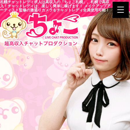
札幌チャットレディ求人は高収入の「ちょこ札幌」。札幌で高収
入！チャットレディは、楽しく簡単に稼げます！ メイクアップア
ーティスト監修の激盛りカメラをチャットレディ全員使用可能！