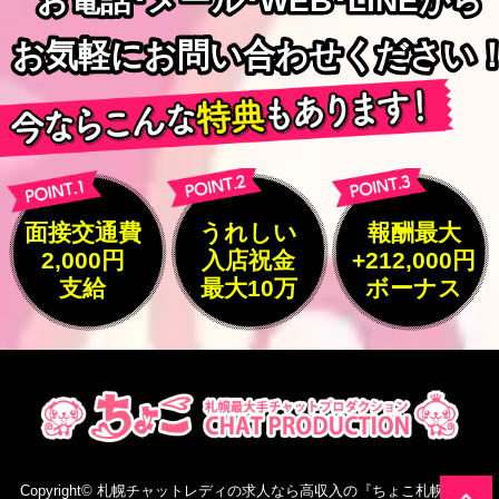
お電話･メール･WEB･LINEから
お電話･メール･WEB･LINEから
お気軽にお問い合わせください
お気軽にお問い合わせください
面接交通費
うれしい
報酬最大
2,000円
入店祝金
+212,000円
支給
最大10万
ボーナス
Copyright©
札幌チャットレディの求人なら高収入の『ちょこ札幌』
All