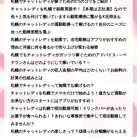
札幌でチャットレディが稼ぐための5つのコツをご紹介！
チャットレディを札幌で副業実践中！【本業は正社員】なので
色々と気を付けて働いています☆顧客獲得に繋がるX活用法も
札幌のチャットレディの通勤勤務って稼げるの？自分のニーズに
合った勤務形態を選ぶ
札幌のチャットレディを副業で。在宅勤務はアプリがおすすめの
理由と洋服に何を着るかで売り上げが変わる秘密
札幌でもチャットレディがガッツリ稼ぐためのアドバイス♪～ベ
テランさんはどのようにして稼いでいる？～
札幌のチャットレディの収入金額の平均はどのくらい？お給料の
計算の仕組みとは
札幌でチャットレディって無職でも稼げるの？
チャットレディを札幌でスマホだけで始めよう！遠方など通勤が
出来ない方のスタートにはアプリがおすすめ！
チャットレディは札幌で宿泊勤務可能！ドリンクバーがあったり
お菓子が食べられる！？きれいな事務所で集中して宿泊勤務して
みませんか？
札幌のチャットレディの楽しさって？頑張った分報酬がもらえる