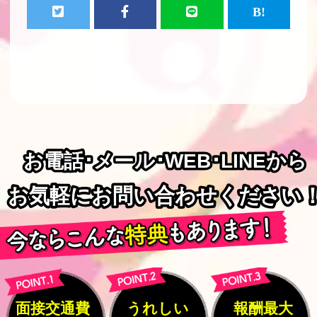
お電話･メール･WEB･LINEから
お電話･メール･WEB･LINEから
お気軽にお問い合わせください
お気軽にお問い合わせください
面接交通費
うれしい
報酬最大