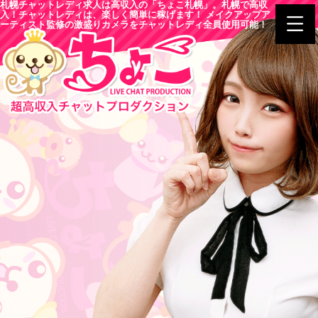
札幌チャットレディ求人は高収入の「ちょこ札幌」。札幌で高収
入！チャットレディは、楽しく簡単に稼げます！ メイクアップア
ーティスト監修の激盛りカメラをチャットレディ全員使用可能！