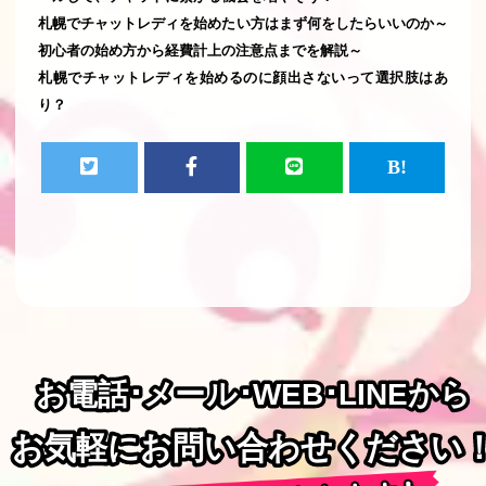
札幌でチャットレディを始めたい方はまず何をしたらいいのか～
初心者の始め方から経費計上の注意点までを解説～
札幌でチャットレディを始めるのに顔出さないって選択肢はあ
り？
お電話･メール･WEB･LINEから
お電話･メール･WEB･LINEから
お気軽にお問い合わせください
お気軽にお問い合わせください