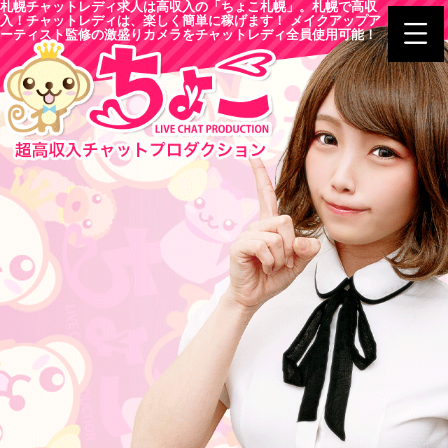
札幌チャットレディ求人は高収入の「ちょこ札幌」。札幌で高収
入！チャットレディは、楽しく簡単に稼げます！ メイクアップア
ーティスト監修の激盛りカメラをチャットレディ全員使用可能！