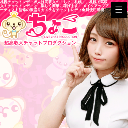
札幌チャットレディ求人は高収入の「ちょこ札幌」。札幌で高収
入！チャットレディは、楽しく簡単に稼げます！ メイクアップア
ーティスト監修の激盛りカメラをチャットレディ全員使用可能！