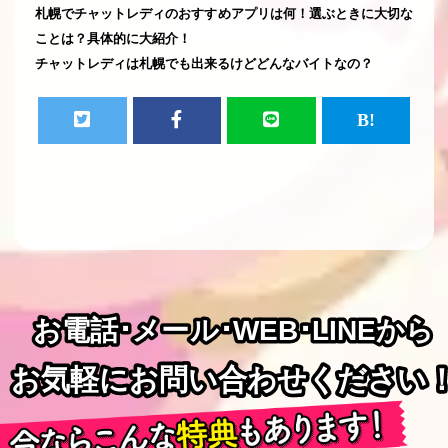
札幌でチャットレディのおすすめアプリは何！選ぶときに大切な
ことは？具体的に大紹介！
チャットレディは札幌でも出来るけどどんなバイトなの？
お電話･メール･WEB･LINEから
お電話･メール･WEB･LINEから
お気軽にお問い合わせください
お気軽にお問い合わせください