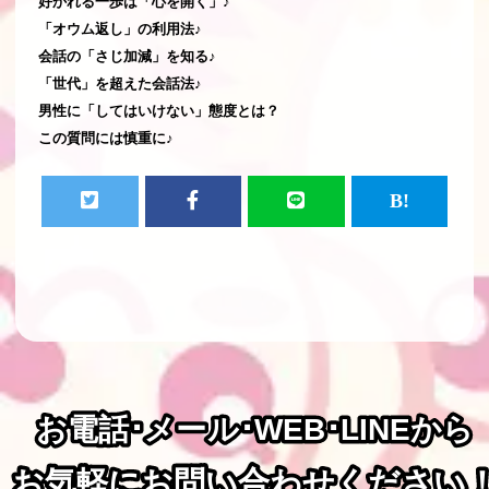
好かれる一歩は「心を開く」♪
「オウム返し」の利用法♪
会話の「さじ加減」を知る♪
「世代」を超えた会話法♪
男性に「してはいけない」態度とは？
この質問には慎重に♪
お電話･メール･WEB･LINEから
お電話･メール･WEB･LINEから
お気軽にお問い合わせください
お気軽にお問い合わせください