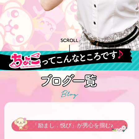
「励まし．悦び」が男心を掴む♪