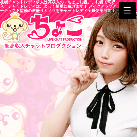
札幌チャットレディ求人は高収入の「ちょこ札幌」。札幌で高収
入！チャットレディは、楽しく簡単に稼げます！ メイクアップア
ーティスト監修の激盛りカメラをチャットレディ全員使用可能！