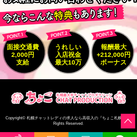
面接交通費
うれしい
報酬最大
2,000円
入店祝金
+212,000円
支給
最大10万
ボーナス
Copyright©
札幌チャットレディの求人なら高収入の『ちょこ札幌』
All
Rights Reserved.