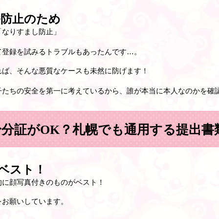
防止のため
「なりすまし防止」
て登録を試みるトラブルもあったんです…。
れば、そんな悪質なケースも未然に防げます！
子たちの安全を第一に考えているから、
誰が本当に本人なのかを確
身分証がOK？札幌でも通用する提出書
ベスト！
的に
顔写真付きのもの
がベスト！
をお願いしています。