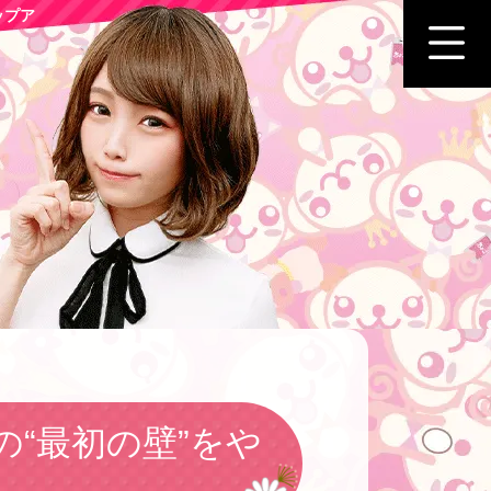
ップア
“最初の壁”をや