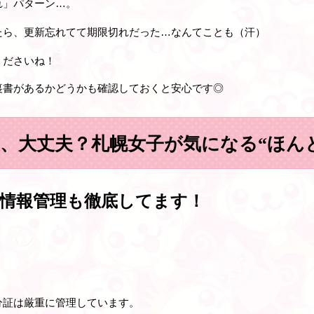
れ」パターン…。
たら、更新忘れてて期限切れだった…なんてことも（汗）
くださいね！
裏書があるかどうかも確認しておくと安心です◎
報、大丈夫？札幌女子が気になる“ほん
情報管理も徹底してます！
」
分証は厳重に管理
しています。