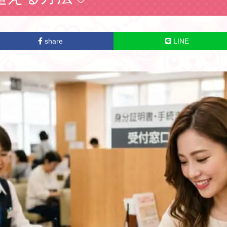
share
LINE