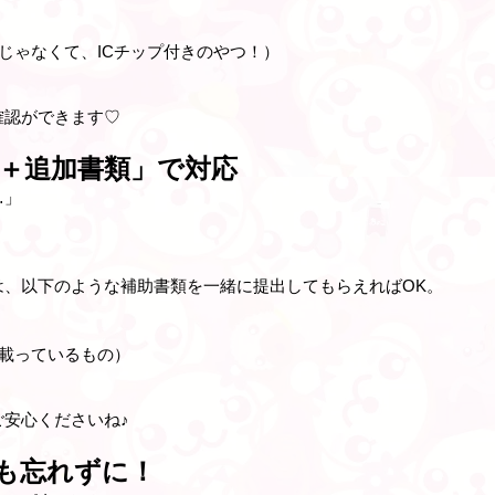
じゃなくて、ICチップ付きのやつ！）
確認ができます♡
＋追加書類」で対応
…」
は、以下のような
補助書類
を一緒に提出してもらえればOK。
載っているもの）
安心くださいね♪
も忘れずに！