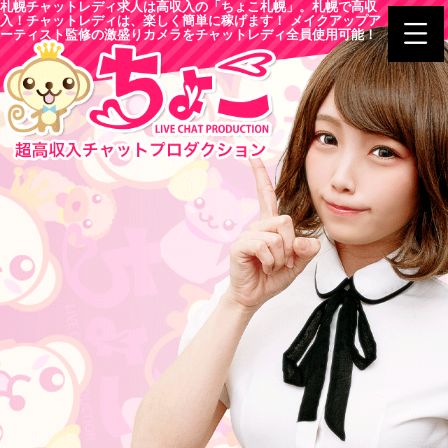
札幌チャットレディ求人は高収入の「ちょこ札幌」。札幌で高収
入！チャットレディは、楽しく簡単に稼げます！ メイクアップア
ーティスト監修の激盛りカメラをチャットレディ全員使用可能！