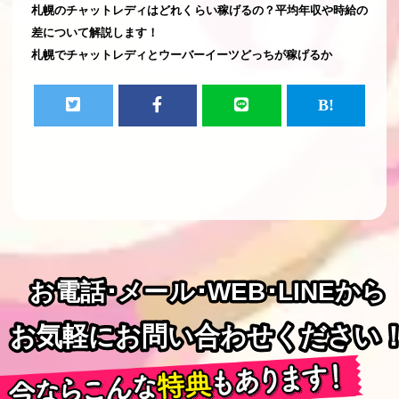
札幌のチャットレディはどれくらい稼げるの？平均年収や時給の
差について解説します！
札幌でチャットレディとウーバーイーツどっちが稼げるか
お電話･メール･WEB･LINEから
お電話･メール･WEB･LINEから
お気軽にお問い合わせください
お気軽にお問い合わせください