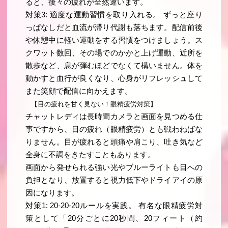
ると、後々の疲れが全然違います。
対策3: 適度な運動習慣を取り入れる。 ずっと座り
っぱなしだと血流が滞り代謝も落ちます。配信前後
や休憩中に軽い運動をする習慣をつけましょう。ス
クワット数回、その場でのかかと上げ運動、近所を
散歩など、息が弾むほどでなくて構いません。体を
動かすと血行が良くなり、心身がリフレッシュして
また笑顔で配信に向かえます。
【目の疲れを甘く見ない！眼精疲労対策】
チャットレディは長時間カメラと画面を見つめる仕
事ですから、目の疲れ（眼精疲労）とも戦わねばな
りません。目が疲れると頭痛や肩こり、吐き気など
全身に不調をきたすこともあります。
画面から発せられる強い光やブルーライトも目への
負担となり、放置すると視力低下やドライアイの原
因になります。
対策1: 20-20-20ルールを実践。 有名な眼精疲労対
策として「20分ごとに20秒間、20フィート（約