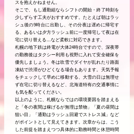
スを抱えかねません。
そこで、もし通勤組ならシフトの開始・終了時刻を
少しずらす工夫がおすすめです。たとえば朝はラッ
シュ後の9時台に出勤し、その分夜は遅めに帰宅す
る、あるいは夕方ラッシュ前に一度帰宅して夜は在
宅に切り替える…など柔軟に対応できます。
札幌の地下鉄は終電が大体24時台ですので、深夜帯
の勤務後はタクシー利用も視野に入れて安全確保を
優先しましょう。冬は吹雪でダイヤが乱れたり路面
凍結で渋滞がひどくなる場合もあります。天気予報
をチェックして早めに移動する、大雪の日は無理せ
ず在宅に切り替えるなど、北海道特有の交通事情に
も気を配ってください。
以上のように、札幌ならではの環境要因を踏まえる
と「冬の夜間は稼げるが無理は禁物」「夏の昼間は
狙い目」「通勤はラッシュ回避でストレス減」など
がポイントとして見えてきます。次章からは、こう
した前提を踏まえつつ具体的に勤務時間と休憩時間