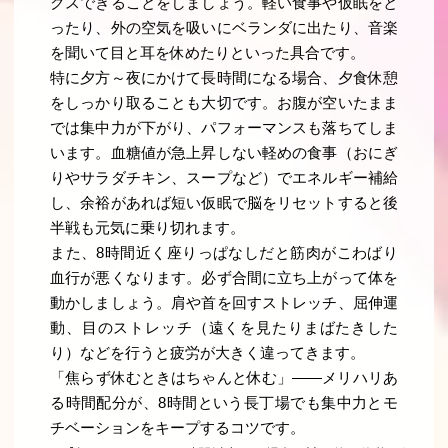
クスできることをしましょう。軽い食事や仮眠をと
ったり、外の空気を吸いにベランダに出たり、音楽
を聞いて目と耳を休めたりといった具合です。
特に夕方～夜にかけて長時間になる場合、夕食休憩
をしっかり取ることも大切です。お腹が空いたまま
では集中力が下がり、パフォーマンスも落ちてしま
います。血糖値が急上昇しない軽めの食事（おにぎ
りやサラダチキン、スープなど）でエネルギー補給
し、余裕があれば短い仮眠で脳をリセットすると後
半戦も元気に乗り切れます。
また、8時間近く座りっぱなしだと筋肉がこわばり
血行が悪くなります。必ず合間に立ち上がって体を
動かしましょう。肩や首を回すストレッチ、屈伸運
動、目のストレッチ（遠くを見たりまばたきした
り）などを行うと疲労が大きく違ってきます。
「焦らず休むときはちゃんと休む」――メリハリあ
る時間配分が、8時間という長丁場でも集中力とモ
チベーションをキープするコツです。