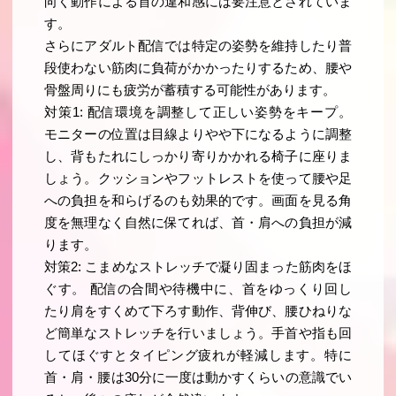
向く動作による首の違和感には要注意とされていま
す。
さらにアダルト配信では特定の姿勢を維持したり普
段使わない筋肉に負荷がかかったりするため、腰や
骨盤周りにも疲労が蓄積する可能性があります。
対策1: 配信環境を調整して正しい姿勢をキープ。
モニターの位置は目線よりやや下になるように調整
し、背もたれにしっかり寄りかかれる椅子に座りま
しょう。クッションやフットレストを使って腰や足
への負担を和らげるのも効果的です。画面を見る角
度を無理なく自然に保てれば、首・肩への負担が減
ります。
対策2: こまめなストレッチで凝り固まった筋肉をほ
ぐす。 配信の合間や待機中に、首をゆっくり回し
たり肩をすくめて下ろす動作、背伸び、腰ひねりな
ど簡単なストレッチを行いましょう。手首や指も回
してほぐすとタイピング疲れが軽減します。特に
首・肩・腰は30分に一度は動かすくらいの意識でい