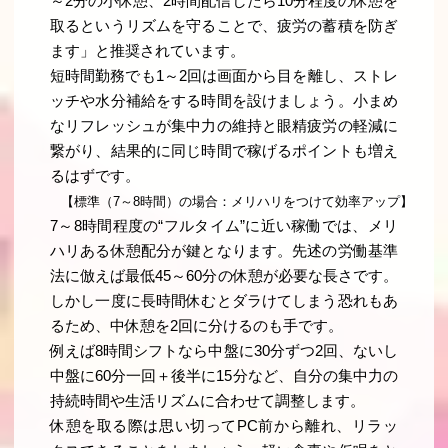
～2分の小休憩、2時間配信したら10分程度の休憩を
取るというリズムを守ることで、疲労の蓄積を防ぎ
ます」と推奨されています。
短時間勤務でも1～2回は画面から目を離し、ストレ
ッチや水分補給をする時間を設けましょう。小まめ
なリフレッシュが集中力の維持と眼精疲労の軽減に
繋がり、結果的に同じ時間で稼げるポイントも増え
るはずです。
【標準（7～8時間）の場合：メリハリをつけて効率アップ】
7～8時間程度の“フルタイム”に近い稼働では、メリ
ハリある休憩配分が鍵となります。先述の労働基準
法に倣えば最低45～60分の休憩が必要な長さです。
しかし一度に長時間休むとダラけてしまう恐れもあ
るため、中休憩を2回に分けるのも手です。
例えば8時間シフトなら中盤に30分ずつ2回、ないし
中盤に60分一回＋後半に15分など、自分の集中力の
持続時間や生活リズムに合わせて調整します。
休憩を取る際は思い切ってPC前から離れ、リラッ