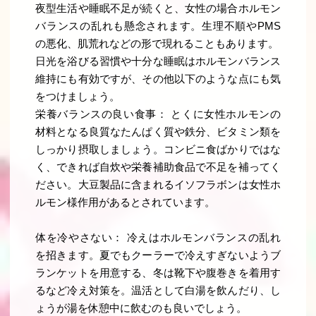
夜型生活や睡眠不足が続くと、女性の場合ホルモン
バランスの乱れも懸念されます。生理不順やPMS
の悪化、肌荒れなどの形で現れることもあります。
日光を浴びる習慣や十分な睡眠はホルモンバランス
維持にも有効ですが、その他以下のような点にも気
をつけましょう。
栄養バランスの良い食事： とくに女性ホルモンの
材料となる良質なたんぱく質や鉄分、ビタミン類を
しっかり摂取しましょう。コンビニ食ばかりではな
く、できれば自炊や栄養補助食品で不足を補ってく
ださい。大豆製品に含まれるイソフラボンは女性ホ
ルモン様作用があるとされています。
体を冷やさない： 冷えはホルモンバランスの乱れ
を招きます。夏でもクーラーで冷えすぎないようブ
ランケットを用意する、冬は靴下や腹巻きを着用す
るなど冷え対策を。温活として白湯を飲んだり、し
ょうが湯を休憩中に飲むのも良いでしょう。