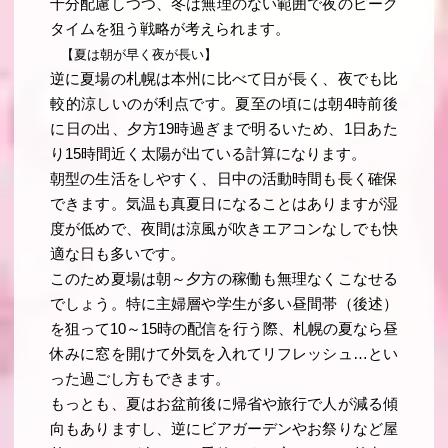
十分配慮しつつ、冬は無理のない範囲で夜のピーク
タイムを狙う戦略が考えられます。
【夏は朝が早く夜が長い】
逆に夏場の札幌は本州に比べて日が長く、夜でも比
較的涼しいのが利点です。夏至の頃には朝4時前後
に日の出、夕方19時過ぎまで明るいため、1日あた
り15時間近く太陽が出ている計算になります。
朝型の生活をしやすく、日中の活動時間も長く確保
できます。気温も真夏日になることはありますが湿
度が低めで、夜間は涼風が吹きエアコンなしでも快
適な日も多いです。
このため夏場は朝～夕方の稼働も無理なくこなせる
でしょう。特に主婦層や学生が多い昼間帯（後述）
を狙って10～15時の配信を行う際、札幌の夏なら昼
休みに窓を開けて外気を入れてリフレッシュ…とい
った過ごし方もできます。
もっとも、夏はお盆前後に帰省や旅行で人が減る傾
向もありますし、逆にビアガーデンやお祭りなど屋