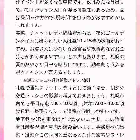
外イベントが多くなる季節です。夜はみんな外出し
ていてオンライン人口が減る可能性もあるため、夏
は昼間～夕方の“穴場時間”を狙うのがおすすめかも
しれません。
実際、チャットレディ経験者からは「夜のゴールデ
ンタイムに出られない人は昼10～15時の稼働がおす
すめ。お客さんは少ないが経営者や投資家などお金
持ちが多く稼ぎやすい」との声もあります。札幌の
夏の爽やかな日中を味方につけて、効率良く収入を
得るチャンスと言えるでしょう。
【交通ラッシュを避け通勤ストレス減】
札幌で通勤チャットレディとして働く場合、朝夕の
交通ラッシュの影響も考えておきましょう。札幌市
内でも平日は朝7:30～9:00頃、夕方17:00～19:00頃
は通勤・帰宅ラッシュで道路が混雑しやすいです。
地下鉄やJRも東京ほどではないにせよ、この時間
帯は乗客が増え車内が混み合います。事務所への出
勤・退勤がこの時間と重なると余計な疲労やストレ