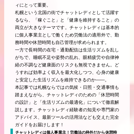
ィにとって重要。
札幌という北国の街でチャットレディとして活躍す
るなら、「稼ぐこと」と「健康を維持すること」の
両立が大きなテーマです。チャットレディは基本的
に個人事業主として働くため労働法の適用外で、勤
務時間や休憩時間も自己管理が求められます。
一方で長時間の在宅・通勤配信は生活リズムを乱し
がちで、睡眠不足や姿勢の乱れ、眼精疲労や自律神
経の不調など健康面のリスクも無視できません。ど
うすれば効率よく収入を最大化しつつ、心身の健康
と安定した生活リズムを維持できるのか――。
本記事では札幌ならではの気候・日照・交通事情も
踏まえながら、チャットレディのための「休憩時間
の設計」と「生活リズムの最適化」について徹底解
説します。チャットレディ経験者の知見や専門家の
アドバイス、最新ツールの活用法なども交えた完全
ガイドをお届けします！
チャットレディは個人事業主！労働法の枠外だから休憩時