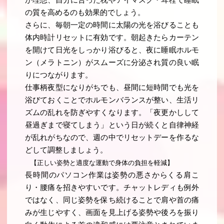
が理想、自分に合った枕やアイマスク・耳栓で睡眠
の質を高めるのも効果的でしょう。
さらに、毎朝一定の時間に太陽の光を浴びることも
体内時計リセットに有効です。朝起きたらカーテン
を開けて日光をしっかり浴びると、夜に睡眠ホルモ
ン（メラトニン）がスムーズに分泌され質の良い眠
りにつながります。
仕事柄夜型になりがちでも、昼間に短時間でも光を
浴びておくことでホルモンバランスが整い、生活リ
ズムの乱れを防ぎやすくなります。「夜更かしして
昼過ぎまで寝てしまう」という日が続くと自律神経
が乱れがちなので、週の中でリセットデーを作るな
どして調整しましょう。
【正しい姿勢と適度な運動で身体の負担を軽減】
長時間のパソコン作業は姿勢の悪さからくる肩こ
り・腰痛を招きやすいです。チャットレディも例外
ではなく、同じ姿勢を保ち続けることで肩や首の痛
みが生じやすく、画面を見上げる姿勢や後ろを振り