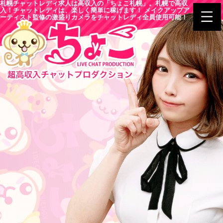
札幌チャットレディ求人は高収入の「ちょこ札幌」。札幌で高収
入！チャットレディは、楽しく簡単に稼げます！ メイクアップア
ーティスト監修の激盛りカメラをチャットレディ全員使用可能！