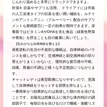
じんわり温めると非常にリラックスできますよ。
対策4: 目薬やサプリも活用。 ドライアイには市販
の人工涙液タイプの目薬を使い潤い補給を。ルテイ
ンやアントシアニン（ブルーベリー）配合のサプリ
メントも眼精疲労に一定の効果が期待できます。栄
養面ではビタミンAやDHAを含む食品（緑黄色野菜
や青魚）を摂ることも目の健康に良いでしょう。
【乱れがちな自律神経を整える】
昼夜逆転の生活や不規則な睡眠は、自律神経のバラ
ンスを崩しがちです。交感神経と副交感神経の切り
替えがうまくいかないと、慢性的な疲労感や不眠、
頭痛、胃腸の不調など様々な不定愁訴につながりま
す。
チャットレディは夜型勤務になりやすいので、意識
して自律神経をリセットする習慣を持ちましょう。
一番簡単かつ効果的なのは前述した朝の光を浴びる
ことです。太陽光は想像以上に強力な体内時計の調
節因子で、毎朝日光を浴びるだけで睡眠・覚醒リズ