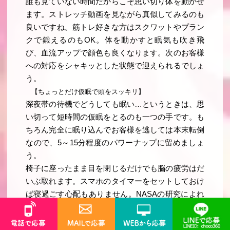
誰も見ていない時間だからこそ思い切り体を動かせ
ます。ストレッチ動画を見ながら真似してみるのも
良いですね。筋トレ好きな方はスクワットやプラン
クで鍛えるのもOK。体を動かすと眠気も吹き飛
び、血流アップで顔色も良くなります。次のお客様
への対応をシャキッとした状態で迎えられるでしょ
う。
【ちょっとだけ仮眠で頭をスッキリ】
深夜帯の待機でどうしても眠い…というときは、思
い切って短時間の仮眠をとるのも一つの手です。も
ちろん完全に眠り込んでお客様を逃しては本末転倒
なので、5～15分程度のパワーナップに留めましょ
う。
椅子に座ったまま目を閉じるだけでも脳の疲労はだ
いぶ取れます。スマホのタイマーをセットしておけ
ば寝過ごす心配もありません。NASAの研究によれ
ば、15分ほどの仮眠で作業効率が向上したという報
告もあります。