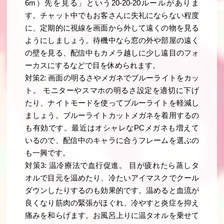
6m）先を見る」という20-20-20ルールがありま
す。チャット中でもお客さんに失礼にならない程度
に、定期的に視線を画面から外して遠くの物を見る
ようにしましょう。待機中なら窓の外や部屋の遠く
の壁を見る、配信中もカメラ越しに少し遠目のフォ
ーカスにするなどで目を休められます。
対策2: 画面の明るさやメガネでブルーライトをカッ
ト。 モニターやスマホの明るさ設定を適切に下げ
たり、ナイトモードを使ってブルーライトを軽減し
ましょう。ブルーライトカットメガネを着用するの
も有効です。最近はオシャレなPCメガネも増えて
いるので、配信中のキャラに合うフレームを選ぶの
も一興です。
対策3: 温冷療法で血行促進。 目が疲れたら蒸しタ
オルで目元を温めたり、冷たいアイマスクでクール
ダウンしたりするのも効果的です。温めると血流が
良くなり筋肉の緊張がほぐれ、冷やすと炎症を抑え
痛みを和らげます。お風呂上りに温タオルを乗せて