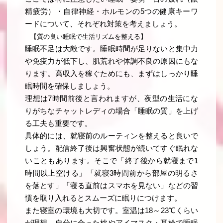
精疲労）・自律神経・ホルモンの5つの健康キーワ
ードについて、それぞれ対策を考えましょう。
【質の良い睡眠で生活リズムを整える】
睡眠不足は大敵です。睡眠時間が足りないと集中力
や免疫力が低下し、肌荒れや体調不良の原因にもな
ります。高収入を稼ぐためにも、まずはしっかり睡
眠時間を確保しましょう。
理想は7時間前後と言われますが、夜型の生活にな
りがちなチャットレディの場合「睡眠の質」を上げ
る工夫も重要です。
具体的には、就寝前のルーティンを整えると良いで
しょう。配信終了後は興奮状態が続いてすぐ眠れな
いこともあります。そこで「終了後から就寝まで1
時間以上空ける」「就寝3時間前から部屋の明るさ
を落とす」「寝る直前はスマホを見ない」などの習
慣を取り入れるとスムーズに眠りにつけます。
また寝室の環境も大切です。室温は18～23℃くらい