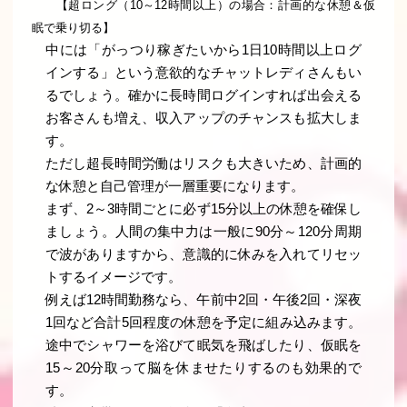
【超ロング（10～12時間以上）の場合：計画的な休憩＆仮
眠で乗り切る】
中には「がっつり稼ぎたいから1日10時間以上ログ
インする」という意欲的なチャットレディさんもい
るでしょう。確かに長時間ログインすれば出会える
お客さんも増え、収入アップのチャンスも拡大しま
す。
ただし超長時間労働はリスクも大きいため、計画的
な休憩と自己管理が一層重要になります。
まず、2～3時間ごとに必ず15分以上の休憩を確保し
ましょう。人間の集中力は一般に90分～120分周期
で波がありますから、意識的に休みを入れてリセッ
トするイメージです。
例えば12時間勤務なら、午前中2回・午後2回・深夜
1回など合計5回程度の休憩を予定に組み込みます。
途中でシャワーを浴びて眠気を飛ばしたり、仮眠を
15～20分取って脳を休ませたりするのも効果的で
す。