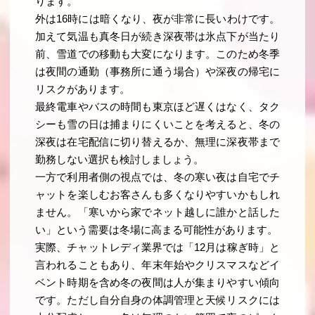
ります。
外は16時には暗くなり、夜が非常に長いわけです。
加えて気温も真冬日が続き深夜帯は氷点下が当たり
前、雪道での移動も大変になります。このため冬季
は夜間の通勤（事務所に通う場合）や深夜の帰宅に
リスクがあります。
最終電車やバスの時間も東京ほど遅くはなく、タク
シーも雪の日は捕まりにくいことを考えると、冬の
深夜は在宅配信に切り替えるか、無理に深夜帯まで
勤務しない選択も検討しましょう。
一方で利用者側の視点では、冬の寒い夜は自宅でチ
ャットを楽しむお客さんも多くなりやすいかもしれ
ません。「寒いから家でネット越しに誰かと話した
い」という需要は冬場に高まる可能性があります。
実際、チャットレディ業界では「12月は稼ぎ時」と
言われることもあり、年末年始やクリスマスなどイ
ベント時期を含め冬の夜間は人が集まりやすい傾向
です。ただし自分自身の体調管理と天候リスクには