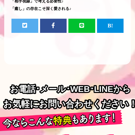
「相手視線」で考える必要性♪
「癒し」の存在こそ深く愛される♪
お電話･メール･WEB･LINEから
お電話･メール･WEB･LINEから
お気軽にお問い合わせください
お気軽にお問い合わせください