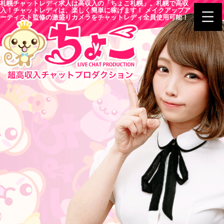
札幌チャットレディ求人は高収入の「ちょこ札幌」。札幌で高収
入！チャットレディは、楽しく簡単に稼げます！ メイクアップア
ーティスト監修の激盛りカメラをチャットレディ全員使用可能！