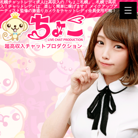
札幌チャットレディ求人は高収入の「ちょこ札幌」。札幌で高収
入！チャットレディは、楽しく簡単に稼げます！ メイクアップア
ーティスト監修の激盛りカメラをチャットレディ全員使用可能！