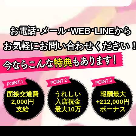
お電話･メール･WEB･LINEから
お電話･メール･WEB･LINEから
お気軽にお問い合わせください
お気軽にお問い合わせください
面接交通費
うれしい
報酬最大
2,000円
入店祝金
+212,000円
支給
最大10万
ボーナス