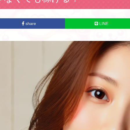
share
LINE