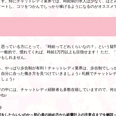
ます。特にチャットレディ業界では、時給制の求人は少なく、ほと
タートし、コツをつかんでしっかり稼げるようになるのがオススメ
と思っている方にとって、「時給ってどれくらいなの？」という疑
00円が一般的で、慣れてくれば、時給1万円以上も目指せます！ ただ
かもしれません。
ら、やっぱり歩合制が有利！チャットレディ業界は、歩合制でしっか
自分に合った働き方を見つけていきましょう♪ 札幌でチャットレ
しょう♪
フの中には、チャットレディ経験者も多数在籍していますので、何
ね♪
♪
何をしたらいいのか～初心者の始め方から経費計上の注意点までを解説