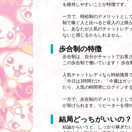
を維持しやすいことが特徴です。
一方で、時給制のデメリットとして、
制で稼ぐ人と比べると収入の上限
し、あなたが人気のチャットレデ
ないと感じるかもしれません。
歩合制の特徴
歩合制は、自分がチャットでお客
この歩合制で働いています！ 歩
人気チャットレディなら時給換算で
「今日は1時間だけ」「今週はガッ
たり、人気の時間帯にログインす
一方で、歩合制のデメリットとし
が挙げられます。リピーターを増
結局どっちがいいの？
結論からいうと、しっかり稼ぎた