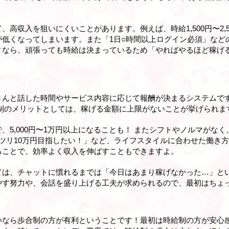
高収入を狙いにくいことがあります。例えば、時給1,500円〜2,
が低くなってしまいます。また「1日○時間以上ログイン必須」など
ィなら、頑張っても時給は決まっているため「やればやるほど稼げ
さんと話した時間やサービス内容に応じて報酬が決まるシステムで
合制のメリットとしては、稼げる金額に上限がないことが挙げられま
、5,000円〜1万円以上になることも！ またシフトやノルマがな
ツリ10万円目指したい！」など、ライフスタイルに合わせた働き
ることで、効率よく収入を伸ばすこともできますよ。
ては、チャットに慣れるまでは「今日はあまり稼げなかった…」と
やす努力や、会話を盛り上げる工夫が求められるので、最初はちょ
いなら歩合制の方が有利ということです！最初は時給制の方が安心