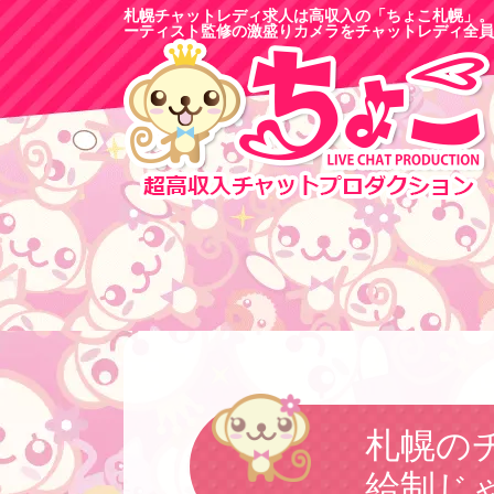
札幌チャットレディ求人は高収入の「ちょこ札幌」。
ーティスト監修の激盛りカメラをチャットレディ全員
札幌の
給制じ