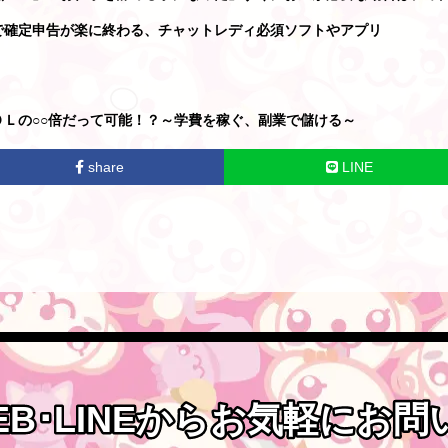
で確定申告が楽に終わる、チャットレディ必須ソフトやアプリ
Ｌの○○倍だって可能！？～学費を稼ぐ、副業で儲ける～
share
LINE
EB･LINEからお気軽にお
EB･LINEからお気軽にお