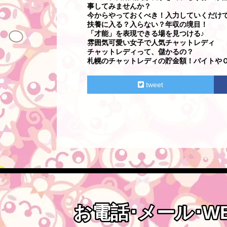
事してみませんか？
今からやっておくべき！入力していくだけ
扶養に入る？入らない？年収の境目！
「才能」を表現できる場を見つける♪
雰囲気可愛い女子で人気チャットレディ
チャットレディって、儲かるの？
札幌のチャットレディの貯金額！バイトやＯ
tweet
お電話･メール･W
お電話･メール･W