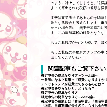
のように計上してしまうと、追徴
よって算出された税額の差額を徴
本来は事業所得であるものを隠蔽
象となる場合も考えられます。重
かった場合等に、無申告加算税に
す。この重加算税の対象とならな
ちょこ札幌でがっつり稼いで、賢く
ちょこ札幌の事務所スタッフの中
談してくださいね♪
関連記事もご覧下さい
確定申告の簡単なやり方～ツール編～
一番気になる？整形って経費になりますか
チャットレディが経費にできるものとは？
確定申告をやらないと、どうなる？
確定申告の簡単なやり方
確定申告の簡単なやり方～e-tax編～
確定申告の種類とは「青色申告」「白色申
「正直、自粛期間が長すぎて、もうお金が