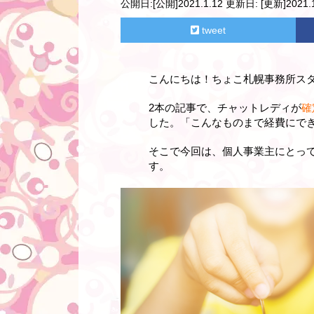
公開日:
[公開]2021.1.12
更新日:
[更新]2021.1
tweet
こんにちは！ちょこ札幌事務所ス
2本の記事で、チャットレディが
確
した。「こんなものまで経費にで
そこで今回は、個人事業主にとっ
す。