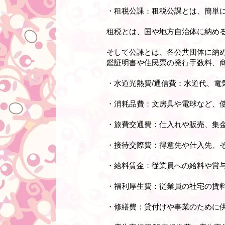
・租税公課：租税公課とは、簡単
租税とは、国や地方自治体に納め
そして公課とは、各公共団体に納
鑑証明書や住民票の発行手数料、
・水道光熱費/通信費：水道代、電
・消耗品費：文房具や電球など、
・旅費交通費：仕入れや販売、集
・接待交際費：得意先や仕入先、
・給料賃金：従業員への給料や賞
・福利厚生費：従業員の社宅の賃
・修繕費：貸付けや事業のために