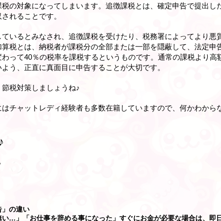
課税の対象になってしまいます。追徴課税とは、確定申告で提出し
収されることです。
しているとみなされ、追徴課税を受けたり、税務署によってより悪
加算税とは、納税者が課税分の全部または一部を隠蔽して、法定申
変わって40％の税率を課税するというものです。通常の課税より高
いよう、正直に真面目に申告することが大切です。
節税対策しましょうね♪
にはチャットレディ経験者も多数在籍していますので、何かわから
♪
？
告」の違い
無い…」「お仕事を辞める事になった」すぐにお金が必要な場合は、即