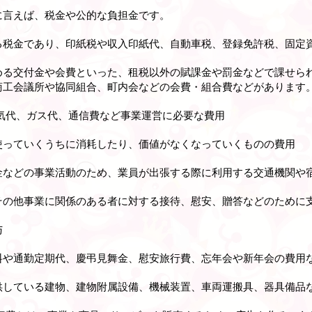
に言えば、税金や公的な負担金です。
る税金であり、印紙税や収入印紙代、自動車税、登録免許税、固定
める交付金や会費といった、租税以外の賦課金や罰金などで課せら
商工会議所や協同組合、町内会などの会費・組合費などがあります
気代、ガス代、通信費など事業運営に必要な費用
使っていくうちに消耗したり、価値がなくなっていくものの費用
金などの事業活動のため、業員が出張する際に利用する交通機関や
その他事業に関係のある者に対する接待、慰安、贈答などのために
与
料や通勤定期代、慶弔見舞金、慰安旅行費、忘年会や新年会の費用
供している建物、建物附属設備、機械装置、車両運搬具、器具備品