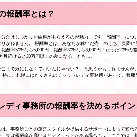
の報酬率とは？
た分だけしっかりお給料がもらえるのが魅力。でも「報酬率」につ
なりかねません。 報酬率とは、あなたが稼いだ売上のうち、実際に
酬率50%なら5,000円、報酬率30%なら3,000円！たった20%の
1カ月続けると30万円以上の差になることも…。
そこまで気にしなくていいんじゃない？」と思うかもしれませんが
 特に、札幌にはたくさんのチャットレディ事務所があって、報酬率
レディ事務所の報酬率を決めるポイン
れは、事務所ごとの運営スタイルや提供するサポートによって変わ
が、実は報酬率が高いほどデメリットがある場合も…！ここでは、