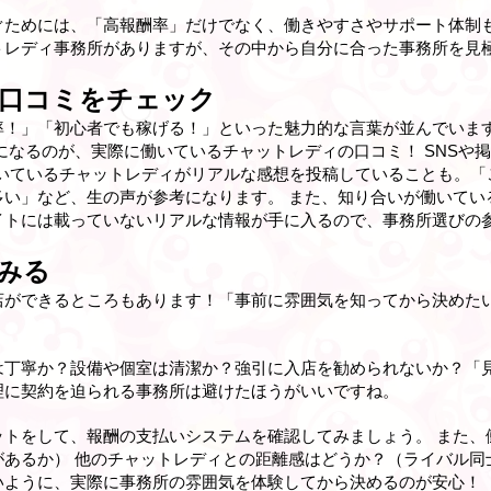
ぐためには、「高報酬率」だけでなく、働きやすさやサポート体制
トレディ事務所がありますが、その中から自分に合った事務所を見
口コミをチェック
率！」「初心者でも稼げる！」といった魅力的な言葉が並んでいま
になるのが、実際に働いているチャットレディの口コミ！ SNSや
実際に働いているチャットレディがリアルな感想を投稿していることも
多い」など、生の声が参考になります。 また、知り合いが働いてい
イトには載っていないリアルな情報が手に入るので、事務所選びの
みる
店ができるところもあります！「事前に雰囲気を知ってから決めた
は丁寧か？設備や個室は清潔か？強引に入店を勧められないか？「
理に契約を迫られる事務所は避けたほうがいいですね。
ットをして、報酬の支払いシステムを確認してみましょう。 また、
あるか） 他のチャットレディとの距離感はどうか？（ライバル同
いように、実際に事務所の雰囲気を体験してから決めるのが安心！