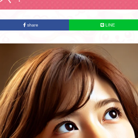
share
LINE