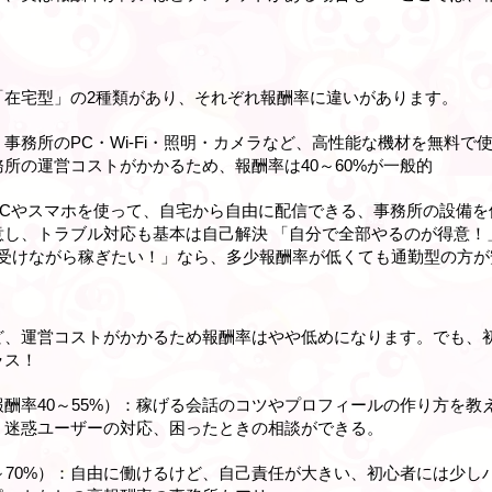
「在宅型」の2種類があり、それぞれ報酬率に違いがあります。
事務所のPC・Wi-Fi・照明・カメラなど、高性能な機材を無料で
所の運営コストがかかるため、報酬率は40～60%が一般的
Cやスマホを使って、自宅から自由に配信できる、事務所の設備を使
意し、トラブル対応も基本は自己解決 「自分で全部やるのが得意！
を受けながら稼ぎたい！」なら、多少報酬率が低くても通勤型の方が
ど、運営コストがかかるため報酬率はやや低めになります。でも、
ラス！
酬率40～55%）：稼げる会話のコツやプロフィールの作り方を教
、迷惑ユーザーの対応、困ったときの相談ができる。
～70%）：自由に働けるけど、自己責任が大きい、初心者には少し