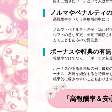
自由に働きたい！」という人はサ
ノルマやペナルティ
高報酬率をうたう事務所の中には
ノルマ・ペナルティの例：1日○時
シフトの急な変更・欠勤で減額さ
んてこともあるので要注意！
ボーナスや特典の有無
報酬率だけでなく、「ボーナス制
ボーナスがある事務所の例：最初
ーナス、友達を紹介すると特典が
結果的に稼ぎやすいこともあります
「高報酬率＆安