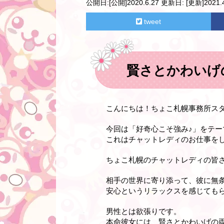
公開日:
[公開]2020.6.27
更新日:
[更新]2021.4
tweet
賢さとかわいげ
こんにちは！ちょこ札幌事務所ス
今回は「好奇心こそ強み♪」をテ
これはチャットレディのお仕事を
ちょこ札幌のチャットレディの皆
相手の世界に寄り添って、彼に無
安心というリラックスを感じても
男性とは欲張りです。
本命彼女には、賢さとかわいげの