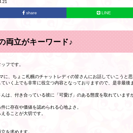
.21
share
LINE
の両立がキーワード♪
タッフです。
ーマに、ちょこ札幌のチャットレディの皆さんにお話していこうと思
していく上でも非常に役立つ内容となっておりますので、是非最後
さんは、付き合っている彼に「可愛げ」のある態度を取れています
条件に存在や価値を認められる心地よさ。
らえることが大切です
。
両立を求めます
。