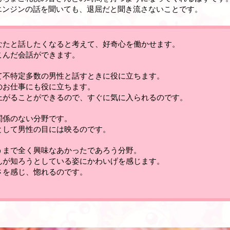
エンジンの話を聞いても、退屈だと聞き流さないことです。
なたと話したくなると考えて、好奇心を働かせます。
こんだ会話ができます。
て不特定多数の男性と話すときに役に立ちます
。
のお仕事にも役に立ちます
。
上がることができるので、すぐに気に入られるのです
。
関係のない分野です。
として男性の目には映るのです。
うまで全く興味なあかったであろう分野。
んが知ろうとしている姿にかわいげを感じます。
さを感じ、惚れるのです
。