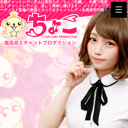
札幌チャットレディ求人は高収入の「ちょこ札幌」。札幌で高収
入！チャットレディは、楽しく簡単に稼げます！ メイクアップア
ーティスト監修の激盛りカメラをチャットレディ全員使用可能！