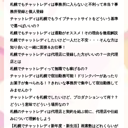
札幌でもチャットレディは事務所に入らないと不利って本当？事
務所登録と個人登録
チャットレディは札幌でもライブチャットサイトをどういう基準
で選べばいいの？
札幌でもチャットレディは通勤がオススメ！その理由を徹底解説
札幌でチャットレディしたいけど一人だと不安・・・そんな方は
知り合いと一緒に面接＆お仕事！
札幌でチャットレディは代理店に登録した方がいいの？一次代理
店とは
札幌でチャットレディって無職でも稼げるの？
チャットレディは札幌で宿泊勤務可能！ドリンクバーがあったり
お菓子が食べられる！？きれいな事務所で集中して宿泊勤務して
みませんか？
チャットレディを札幌でしたいけど、プロダクションって何？？
どういう意味でどういう場所なの？
札幌のチャットレディは代理店と契約を結ぶ前に、代理店や仕組
みについて理解をしよう
【札幌でチャットレディ新年度・新生活】画素数はどれくらいが