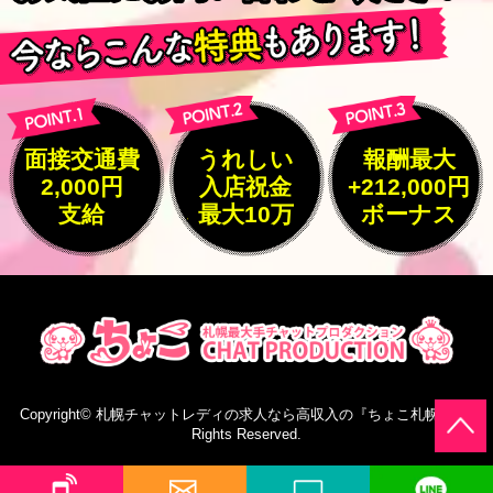
面接交通費
うれしい
報酬最大
2,000円
入店祝金
+212,000円
支給
最大10万
ボーナス
Copyright©
札幌チャットレディの求人なら高収入の『ちょこ札幌』
All
Rights Reserved.