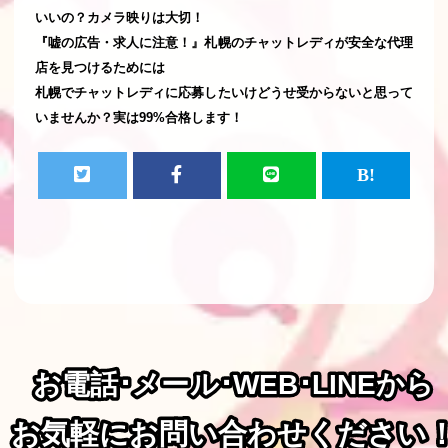
いいの？カメラ映りは大切！
『嘘の広告・求人に注意！』札幌のチャットレディが安全な代理
店を見つけるためには
札幌でチャットレディに応募したいけどうせ受からないと思って
いませんか？実は99%合格します！
お電話･メール･WEB･LINEから
お電話･メール･WEB･LINEから
お気軽にお問い合わせください
お気軽にお問い合わせください