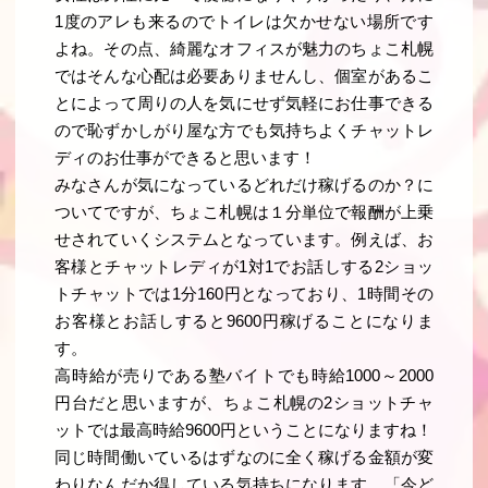
1度のアレも来るのでトイレは欠かせない場所です
よね。その点、綺麗なオフィスが魅力のちょこ札幌
ではそんな心配は必要ありませんし、個室があるこ
とによって周りの人を気にせず気軽にお仕事できる
ので恥ずかしがり屋な方でも気持ちよくチャットレ
ディのお仕事ができると思います！
みなさんが気になっているどれだけ稼げるのか？に
ついてですが、ちょこ札幌は１分単位で報酬が上乗
せされていくシステムとなっています。例えば、お
客様とチャットレディが1対1でお話しする2ショッ
トチャットでは1分160円となっており、1時間その
お客様とお話しすると9600円稼げることになりま
す。
高時給が売りである塾バイトでも時給1000～2000
円台だと思いますが、ちょこ札幌の2ショットチャ
ットでは最高時給9600円ということになりますね！
同じ時間働いているはずなのに全く稼げる金額が変
わりなんだか得している気持ちになります。「今ど