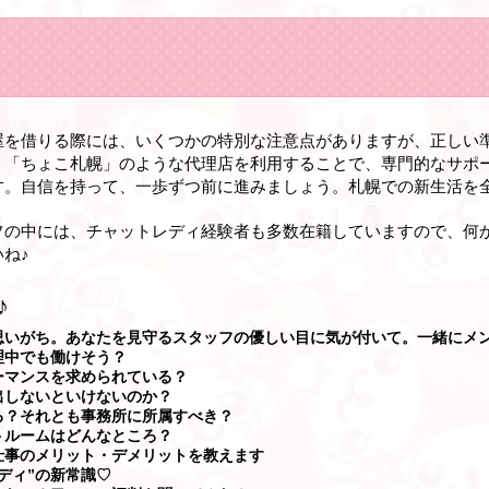
屋を借りる際には、いくつかの特別な注意点がありますが、正しい
。「ちょこ札幌」のような代理店を利用することで、専門的なサポ
す。自信を持って、一歩ずつ前に進みましょう。札幌での新生活を
フの中には、チャットレディ経験者も多数在籍していますので、何
ね♪
♪
思いがち。あなたを見守るスタッフの優しい目に気が付いて。一緒にメ
理中でも働けそう？
ーマンスを求められている？
出しないといけないのか？
る？それとも事務所に所属すべき？
トルームはどんなところ？
仕事のメリット・デメリットを教えます
ディ”の新常識♡