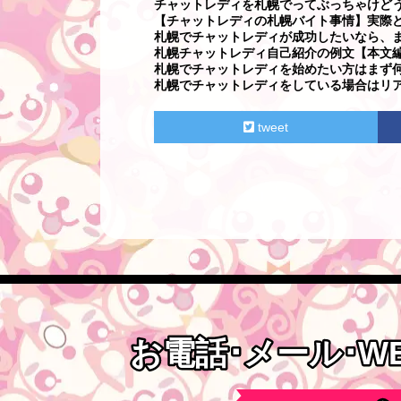
チャットレディを札幌でってぶっちゃけど
【チャットレディの札幌バイト事情】実際
札幌でチャットレディが成功したいなら、
札幌チャットレディ自己紹介の例文【本文
札幌でチャットレディを始めたい方はまず
札幌でチャットレディをしている場合はリア
tweet
お電話･メール･W
お電話･メール･W