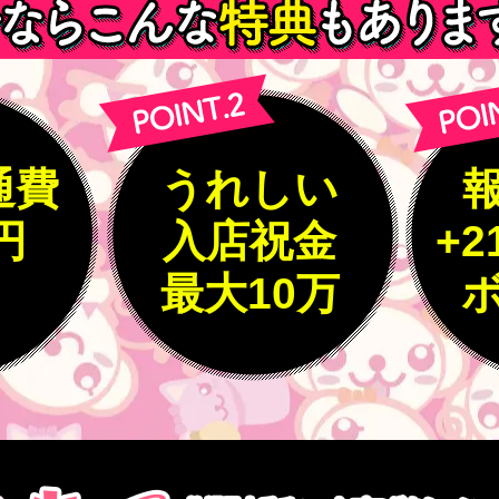
通費
うれしい
0円
入店祝金
+2
最大10万