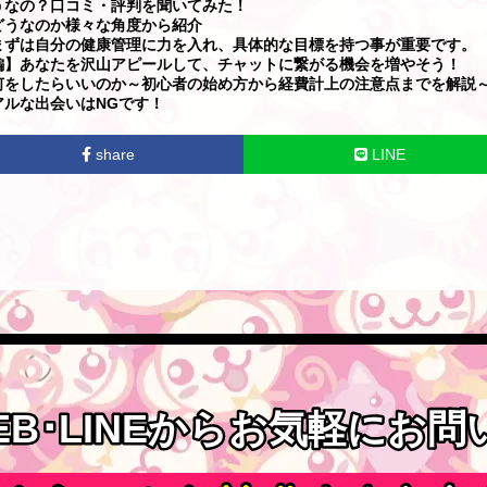
うなの？口コミ・評判を聞いてみた！
どうなのか様々な角度から紹介
まずは自分の健康管理に力を入れ、具体的な目標を持つ事が重要です。
編】あなたを沢山アピールして、チャットに繋がる機会を増やそう！
何をしたらいいのか～初心者の始め方から経費計上の注意点までを解説
ルな出会いはNGです！
share
LINE
EB･LINEからお気軽にお
EB･LINEからお気軽にお