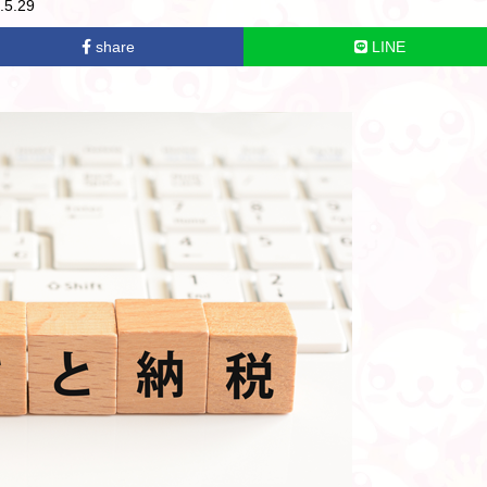
5.29
share
LINE