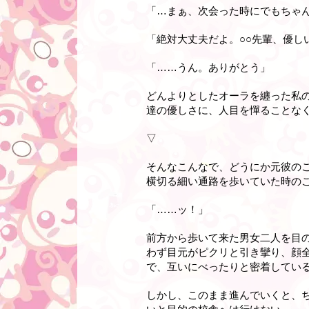
「…まぁ、次会った時にでもちゃ
「絶対大丈夫だよ。○○先輩、優し
「……うん。ありがとう」
どんよりとしたオーラを纏った私
達の優しさに、人目を憚ることな
▽
そんなこんなで、どうにか元彼の
横切る細い通路を歩いていた時の
「……ッ！」
前方から歩いて来た男女二人を目
わず目元がピクリと引き攣り、顔
で、互いにべったりと密着してい
しかし、このまま進んでいくと、