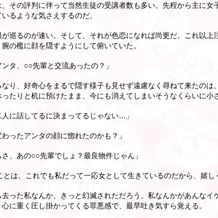
は、その評判に伴って当然生徒の受講者数も多い。先程から主に女
ているような気さえするのだ。
報が巡るのが速い。そして、それが色恋になれば尚更だ。これ以上
、腕の檻に顔を隠すようにして俯いていた。
ンタ、○○先輩と交流あったの？」
るなり、好奇心をまるで隠す様子も見せず遠慮なく尋ねて来たのは
べったりと机に預けたまま、今にも消えてしまいそうなくらいに小
二人に話してるに決まってるじゃない…」
変わったアンタの顔に惚れたのかも？」
さ、あの○○先輩でしょ？最良物件じゃん」
たことは、これでも私だって一応女として生きているのだから、嬉し
ち去った私なんか、きっと幻滅されただろう。私なんかがあんなイ
。心に重く圧し掛かってくる罪悪感で、最早吐き気すら覚える。