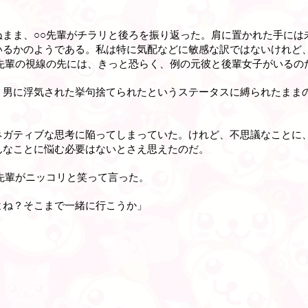
ぬまま、○○先輩がチラリと後ろを振り返った。肩に置かれた手には
いるかのようである。私は特に気配などに敏感な訳ではないけれど
先輩の視線の先には、きっと恐らく、例の元彼と後輩女子がいるの
。男に浮気された挙句捨てられたというステータスに縛られたまま
ネガティブな思考に陥ってしまっていた。けれど、不思議なことに、
んなことに悩む必要はないとさえ思えたのだ。
先輩がニッコリと笑って言った。
よね？そこまで一緒に行こうか」