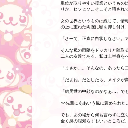
単位が取りやすい授業というもの
りか、ヒソヒソこそこそと噂され
女の世界というものは総じて、情
の上に重ねた両腕に額を押し付け
「さーて、正直に白状しなさい。ア
そんな私の両隣をドッカリと陣取
二人の友達である。私は上半身を
「まさか…。そんなの、あったら
「だよね。だとしたら、メイクが
「結局世の中顔なのかなぁ…。でも
○○先輩にああいう風に褒められ
でも、あの場から何も言わずに立
全く身の程知らずもいいところだ