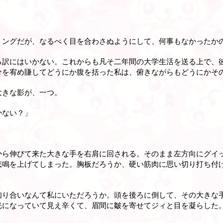
ミングだが、なるべく目を合わさぬようにして、何事もなかったか
る訳にはいかない。これからも凡そ二年間の大学生活を送る上で、
分を宥め賺してどうにか腹を括った私は、俯きながらもどうにかそ
大きな影が、一つ。
かない？」
から伸びて来た大きな手を右肩に回される。そのまま左方向にグイ
悲鳴を上げてしまった。胸板だろうか、硬い筋肉に思い切り打ち付
知り合いなんて私にいただろうか。頭を後ろに倒して、その大きな
光になっていて見え辛くて、眉間に皺を寄せてジィと目を凝らした