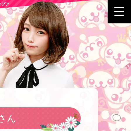
ップア
さん