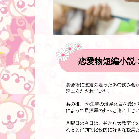
恋愛物短編小説-
宴会場に激震の走ったあの飲み会
況に立たされていた。
あの後、○○先輩の爆弾発言を受
によって居酒屋の外へと連れ出さ
月曜日の今日は、昼から大教室で
れると評判で比較的に好きな授業