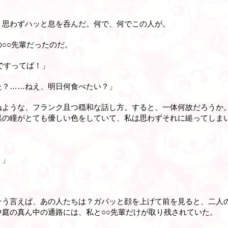
、思わずハッと息を呑んだ。何で、何でこの人が。
○○先輩だったのだ。
ですってば！」
た？……ねえ、明日何食べたい？」
ぬような、フランク且つ穏和な話し方。すると、一体何故だろうか
黒の瞳がとても優しい色をしていて、私は思わずそれに縋ってしま
？」
そう言えば、あの人たちは？ガバッと顔を上げて前を見ると、二人
庭の真ん中の通路には、私と○○先輩だけが取り残されていた。