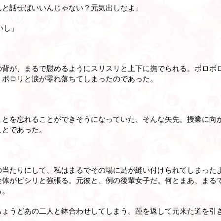
んと話せばいいんじゃない？元気出しなよ」
いし」
の背が、まるで慰めるようにスリスリと上下に撫でられる。ボロボ
くポロリと涙が零れ落ちてしまったのであった。
ことを忘れることができそうになっていた、そんな矢先。授業に向
ことであった。
の当たりにして、私はまるでその場に足が縫い付けられてしまった
全体がピシリと強張る。元彼と、例の後輩女子だ。何とまあ、まる
る。
ちょうどあの二人と鉢合わせしてしまう。踵を返して元来た道を引