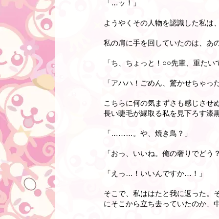
「…ッ！」
ようやくその人物を認識した私は
私の肩に手を回していたのは、あの
「ち、ちょっと！○○先輩、重たい
「アハハ！ごめん、驚かせちゃっ
こちらに何の気まずさも感じさせ
長い睫毛が縁取る私を見下ろす漆
「………。や、焼き鳥？」
「おっ、いいね。俺の奢りでどう
「えっ…！いいんですか…！」
そこで、私ははたと我に返った。
にそこから立ち去っていたのか、中