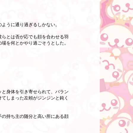
のように通り過ぎるしかない。
彼らとは否が応でも顔を合わせる羽
の場を何とかやり過ごそうとした。
ッと身体を引き寄せられて、バラン
けてしまった左頰がジンジンと鈍く
手の持ち主の随分と高い所にある顔
。