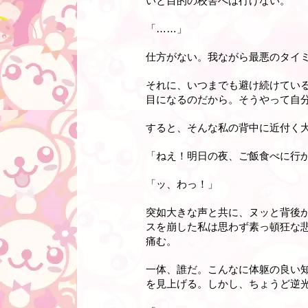
いと目的の校舎へは行けない。
「……」
仕方がない。我ながら最悪のタイ
それに、いつまでも避け続けてい
目になるのだから。そうやって自
すると、そんな私の背中に近付く
「ねえ！明日の夜、ご飯食べに行
「ッ、わっ！」
突如大きな声と共に、ヌッと背後
スを崩した私は思わず素っ頓狂な
痛む。
一体、誰だ。こんなに体躯の良い
を見上げる。しかし、ちょうど逆