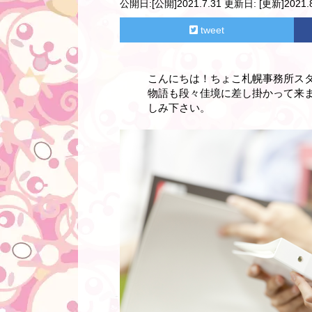
公開日:
[公開]2021.7.31
更新日:
[更新]2021.8
tweet
こんにちは！ちょこ札幌事務所ス
物語も段々佳境に差し掛かって来
しみ下さい。