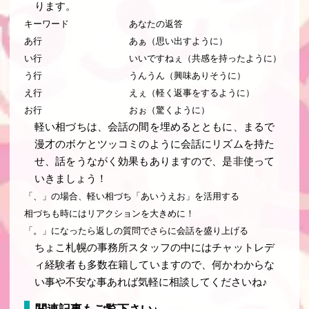
ります。
キーワード
あなたの返答
あ行
あぁ（思い出すように）
い行
いいですねぇ（共感を持ったように）
う行
うんうん（興味ありそうに）
え行
えぇ（軽く返事をするように）
お行
おぉ（驚くように）
軽い相づちは、会話の間を埋めるとともに、まるで
漫才のボケとツッコミのように会話にリズムを持た
せ、話をうながく効果もありますので、是非使って
いきましょう！
「、」の場合、軽い相づち「あいうえお」を活用する
相づちも時にはリアクションを大きめに！
「。」になったら返しの質問でさらに会話を盛り上げる
ちょこ札幌の事務所スタッフの中にはチャットレデ
ィ経験者も多数在籍していますので、何かわからな
い事や不安な事あれば気軽に相談してくださいね♪