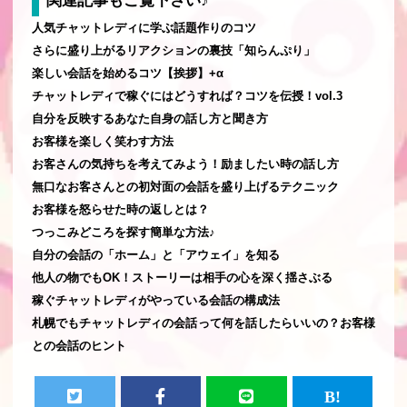
関連記事もご覧下さい♪
人気チャットレディに学ぶ話題作りのコツ
さらに盛り上がるリアクションの裏技「知らんぷり」
楽しい会話を始めるコツ【挨拶】+α
チャットレディで稼ぐにはどうすれば？コツを伝授！vol.3
自分を反映するあなた自身の話し方と聞き方
お客様を楽しく笑わす方法
お客さんの気持ちを考えてみよう！励ましたい時の話し方
無口なお客さんとの初対面の会話を盛り上げるテクニック
お客様を怒らせた時の返しとは？
つっこみどころを探す簡単な方法♪
自分の会話の「ホーム」と「アウェイ」を知る
他人の物でもOK！ストーリーは相手の心を深く揺さぶる
稼ぐチャットレディがやっている会話の構成法
札幌でもチャットレディの会話って何を話したらいいの？お客様
との会話のヒント