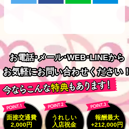
お電話･メール･WEB･LINEから
お電話･メール･WEB･LINEから
お気軽にお問い合わせください
お気軽にお問い合わせください
面接交通費
うれしい
報酬最大
2,000円
入店祝金
+212,000円