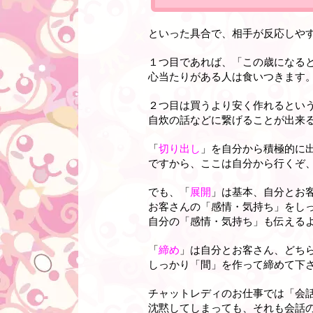
といった具合で、相手が反応しや
１つ目であれば、「この歳になると
心当たりがある人は食いつきます
２つ目は買うより安く作れるとい
自炊の話などに繋げることが出来
「
切り出し
」を自分から積極的に
ですから、ここは自分から行くぞ
でも、「
展開
」は基本、自分とお
お客さんの「感情・気持ち」をし
自分の「感情・気持ち」も伝える
「
締め
」は自分とお客さん、どち
しっかり「間」を作って締めて下
チャットレディのお仕事では「会
沈黙してしまっても、それも会話