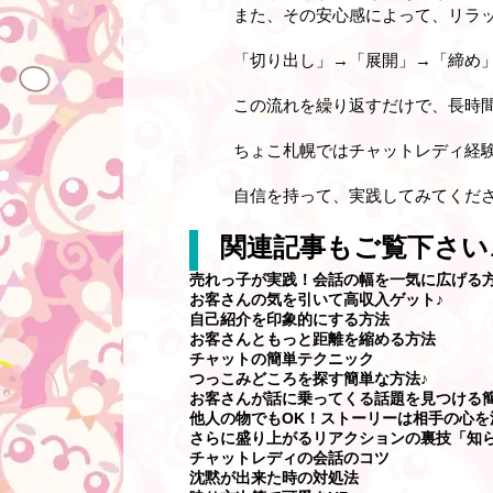
また、その安心感によって、リラ
「切り出し」→「展開」→「締め
この流れを繰り返すだけで、長時
ちょこ札幌ではチャットレディ経
自信を持って、実践してみてくだ
関連記事もご覧下さい
売れっ子が実践！会話の幅を一気に広げる
お客さんの気を引いて高収入ゲット♪
自己紹介を印象的にする方法
お客さんともっと距離を縮める方法
チャットの簡単テクニック
つっこみどころを探す簡単な方法♪
お客さんが話に乗ってくる話題を見つける
他人の物でもOK！ストーリーは相手の心を
さらに盛り上がるリアクションの裏技「知
チャットレディの会話のコツ
沈黙が出来た時の対処法