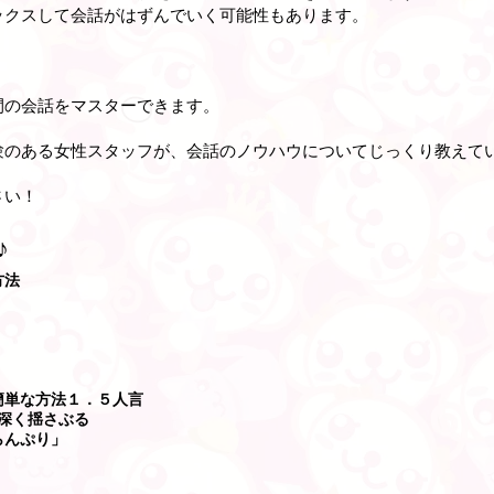
ックスして会話がはずんでいく可能性もあります。
」
間の会話をマスターできます。
験のある女性スタッフが、会話のノウハウについてじっくり教えて
さい！
♪
方法
簡単な方法１．５人言
深く揺さぶる
らんぷり」