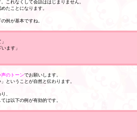
す。これなくして会話ははじまりません。
認めたことになります。
下の例が基本ですね。
て」
ざいます」
い声のトーン
でお願いします。
い」ということが自然と伝わります。
わり、
しては以下の例が有効的です。