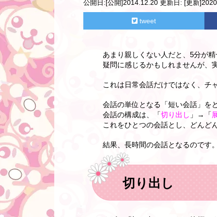
公開日:
[公開]2014.12.20
更新日:
[更新]2020.
tweet
あまり親しくない人だと、5分が
疑問に感じるかもしれませんが、
これは日常会話だけではなく、チ
会話の単位となる「短い会話」を
会話の構成は、「
切り出し
」→「
これをひとつの会話とし、どんど
結果、長時間の会話となるのです
切り出し