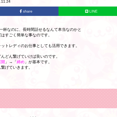
11.24
share
LINE
精一杯なのに、長時間話せるなんて本当なのかと
実はすごく簡単な事なのです。
ャットレディのお仕事としても活用できます。
どんどん繋げていけば良いのです。
展開
」→「
締め
」が基本です。
ん繋げていきます。
。