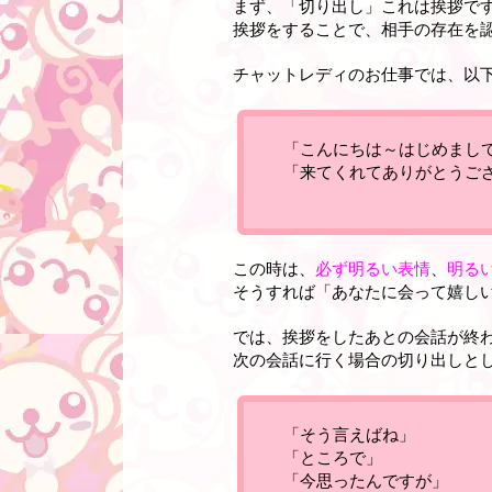
まず、「切り出し」これは挨拶で
挨拶をすることで、相手の存在を
チャットレディのお仕事では、以
「こんにちは～はじめまし
「来てくれてありがとうご
この時は、
必ず明るい表情
、
明る
そうすれば「あなたに会って嬉し
では、挨拶をしたあとの会話が終
次の会話に行く場合の切り出しと
「そう言えばね」
「ところで」
「今思ったんですが」