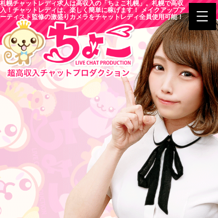
札幌チャットレディ求人は高収入の「ちょこ札幌」。札幌で高収
入！チャットレディは、楽しく簡単に稼げます！ メイクアップア
ーティスト監修の激盛りカメラをチャットレディ全員使用可能！