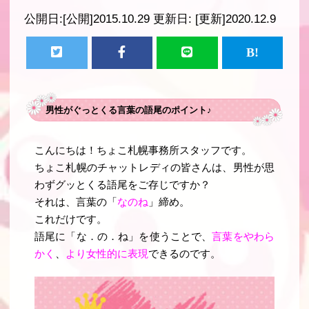
公開日:
[公開]2015.10.29
更新日:
[更新]2020.12.9
男性がぐっとくる言葉の語尾のポイント♪
こんにちは！ちょこ札幌事務所スタッフです。
ちょこ札幌のチャットレディの皆さんは、男性が思
わずグッとくる語尾をご存じですか？
それは、言葉の「
なのね
」締め
。
これだけです。
語尾に「
な．の．ね
」を使うことで、
言葉をやわら
かく
、
より女性的に表現
できるのです。