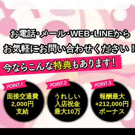
お電話･メール･WEB･LINEから
お電話･メール･WEB･LINEから
お気軽にお問い合わせください
お気軽にお問い合わせください
面接交通費
うれしい
報酬最大
2,000円
入店祝金
+212,000円
支給
最大10万
ボーナス