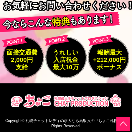
お気軽にお問い合わせください
お気軽にお問い合わせください
面接交通費
うれしい
報酬最大
2,000円
入店祝金
+212,000円
支給
最大10万
ボーナス
Copyright©
札幌チャットレディの求人なら高収入の『ちょこ札幌』
All
Rights Reserved.