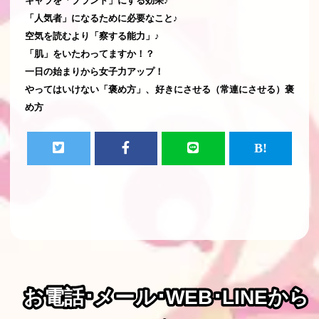
キャラを「ブランド」にする効果♪
「人気者」になるために必要なこと♪
空気を読むより「察する能力」♪
「肌」をいたわってますか！？
一日の始まりから女子力アップ！
やってはいけない「褒め方」、好きにさせる（常連にさせる）褒
め方
お電話･メール･WEB･LINEから
お電話･メール･WEB･LINEから