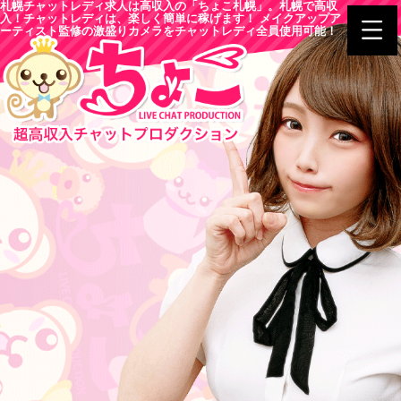
札幌チャットレディ求人は高収入の「ちょこ札幌」。札幌で高収
入！チャットレディは、楽しく簡単に稼げます！ メイクアップア
ーティスト監修の激盛りカメラをチャットレディ全員使用可能！