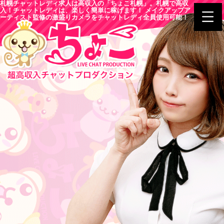
札幌チャットレディ求人は高収入の「ちょこ札幌」。札幌で高収
入！チャットレディは、楽しく簡単に稼げます！ メイクアップア
ーティスト監修の激盛りカメラをチャットレディ全員使用可能！