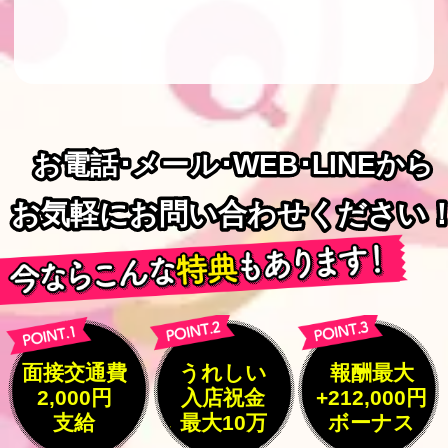
お電話･メール･WEB･LINEから
お電話･メール･WEB･LINEから
お気軽にお問い合わせください
お気軽にお問い合わせください
面接交通費
うれしい
報酬最大
2,000円
入店祝金
+212,000円
支給
最大10万
ボーナス