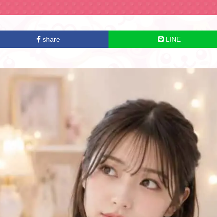
share
LINE