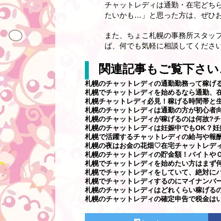
チャットレディは通勤・在宅どち
たいかも…」と思った方は、ぜひ
また、ちょこ札幌の事務所スタッ
ば、何でも気軽に相談してください
関連記事もご覧下さい
札幌のチャットレディの通勤勤務って稼げ
札幌でチャットレディを始めるなら通勤、
札幌チャットレディ必見！稼げる時間帯と生
札幌のチャットレディは通勤の方が初心者
札幌のチャットレディが稼げるのは何故?チ
札幌のチャットレディは妊娠中でもOK？妊
札幌で活躍するチャットレディの給与や報
札幌の夜はお金の花畑♡在宅チャットレディ
札幌のチャットレディの貯金額！バイトやＯ
札幌でチャットレディを始めたい方はまず
札幌でチャットレディをしていて、絶対に
札幌でチャットレディするのにマイナンバー
札幌のチャットレディはどれくらい稼げる
札幌のチャットレディの確定申告で税金は