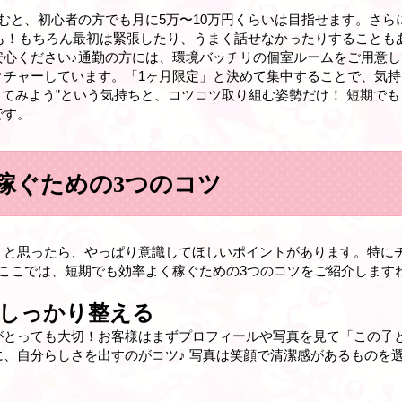
むと、初心者の方でも月に5万〜10万円くらいは目指せます。さ
方も！もちろん最初は緊張したり、うまく話せなかったりすること
安心ください♪通勤の方には、環境バッチリの個室ルームをご用意
クチャーしています。「1ヶ月限定」と決めて集中することで、気
ってみよう”という気持ちと、コツコツ取り組む姿勢だけ！ 短期で
です。
稼ぐための3つのコツ
」と思ったら、やっぱり意識してほしいポイントがあります。特に
ここでは、短期でも効率よく稼ぐための3つのコツをご紹介します
しっかり整える
がとっても大切！お客様はまずプロフィールや写真を見て「この子
、自分らしさを出すのがコツ♪ 写真は笑顔で清潔感があるものを選