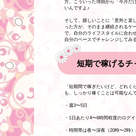
方。こういった理由から「今月だ
いんですよ♪
そして、嬉しいことに「意外と楽
った方が、そのまま継続されるケ
で、自分のライフスタイルに合わ
自分のペースでチャレンジしてみる
短期で稼げるチ
「短期間で稼ぎたいけど、どれく
も、しっかり稼ぐことは可能なん
・週3〜5日
・1日あたり4〜6時間程度のログイ
・時間帯は夜〜深夜（20時〜2時