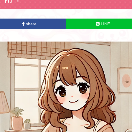
share
LINE