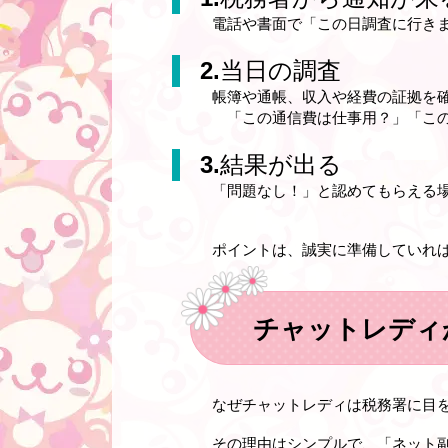
電話や書面で「この日調査に行き
2.
当日の調査
帳簿や通帳、収入や経費の証拠を
「この通信費は仕事用？」「この
3.
結果が出る
「問題なし！」と認めてもらえる
ポイントは、
誠実に準備していれ
チャットレディ
なぜチャットレディは税務署に目
その理由はシンプルで、「ネット