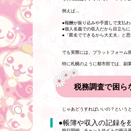
例えば…
●報酬が振り込みや手渡しで支払わ
●個人名義での収入だから目立ちに
●「匿名でできるから大丈夫」と思
でも実際には、プラットフォーム
特に札幌のように都市部では、副
税務調査で困ら
じゃあどうすればいいの？という
●
帳簿や収入の記録を
銀行明細、チャットサイトの振込