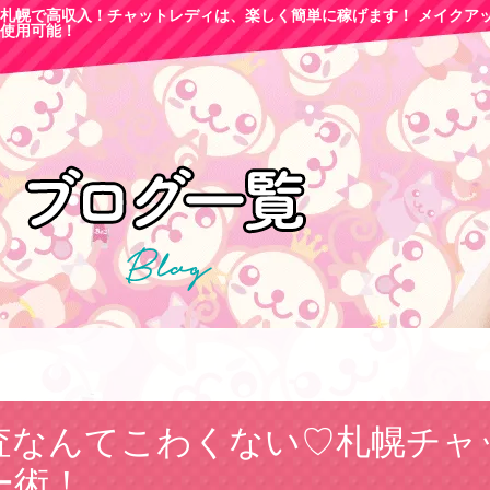
札幌で高収
入！チャットレディは、楽しく簡単に稼げます！ メイクア
使用可能！
査なんてこわくない♡札幌チャ
ー術！