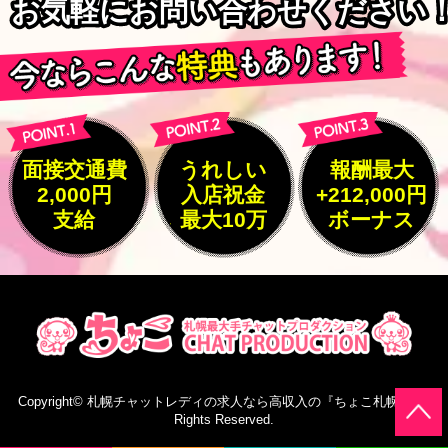
お気軽にお問い合わせください
お気軽にお問い合わせください
面接交通費
うれしい
報酬最大
2,000円
入店祝金
+212,000円
支給
最大10万
ボーナス
Copyright©
札幌チャットレディの求人なら高収入の『ちょこ札幌』
All
Rights Reserved.