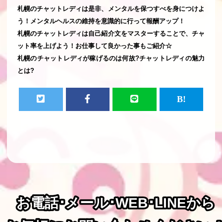
札幌のチャットレディは是非、メンタルを保つすべを身につけよ
う！メンタルヘルスの維持を意識的に行って報酬アップ！
札幌のチャットレディは自己紹介文をマスターすることで、チャ
ット率を上げよう！お仕事して良かった事もご紹介☆
札幌のチャットレディが稼げるのは何故?チャットレディの魅力
とは?
お電話･メール･WEB･LINEから
お電話･メール･WEB･LINEから