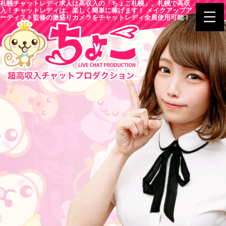
札幌チャットレディ求人は高収入の「ちょこ札幌」。札幌で高収
入！チャットレディは、楽しく簡単に稼げます！ メイクアップア
ーティスト監修の激盛りカメラをチャットレディ全員使用可能！