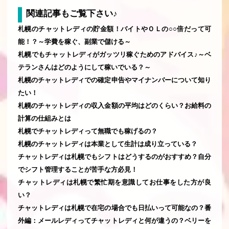
関連記事もご覧下さい♪
札幌のチャットレディの貯金額！バイトやＯＬの○○倍だって可
能！？～学費を稼ぐ、副業で儲ける～
札幌でもチャットレディがガッツリ稼ぐためのアドバイス♪～ベ
テランさんはどのようにして稼いでいる？～
札幌のチャットレディでの確定申告やマイナンバーについて知り
たい！
札幌のチャットレディの収入金額の平均はどのくらい？お給料の
計算の仕組みとは
札幌でチャットレディって無職でも稼げるの？
札幌のチャットレディは本業として生計は成り立っている？
チャットレディは札幌でもシフトはどうするのがおすすめ？自分
でシフト管理することが苦手な方必見！
チャットレディは札幌で繁忙期を意識してお仕事をした方が良
い？
チャットレディは札幌で在宅の場合でも日払いって可能なの？番
外編：メールレディってチャットレディと何が違うの？ベリーを