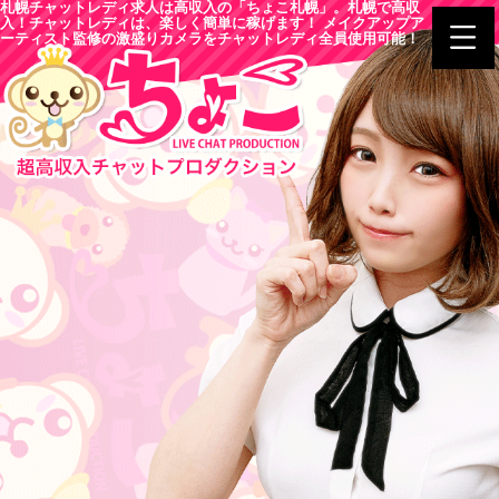
札幌チャットレディ求人は高収入の「ちょこ札幌」。札幌で高収
入！チャットレディは、楽しく簡単に稼げます！ メイクアップア
ーティスト監修の激盛りカメラをチャットレディ全員使用可能！