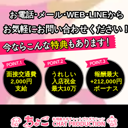
お電話･メール･WEB･LINEから
お電話･メール･WEB･LINEから
お気軽にお問い合わせください
お気軽にお問い合わせください
面接交通費
うれしい
報酬最大
2,000円
入店祝金
+212,000円
支給
最大10万
ボーナス