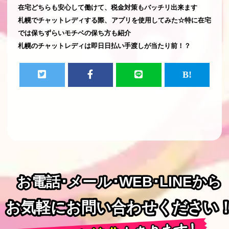
在宅どちらも安心して働けて、税金対策もバッチリ出来ます
札幌でチャットレディする際、アプリを使用してみた☆特に在宅
では保ちずらいモチベの保ち方も紹介
札幌のチャットレディは即日日払い手渡しが当たり前！？
お電話･メール･WEB･LINEから
お電話･メール･WEB･LINEから
お気軽にお問い合わせください
お気軽にお問い合わせください