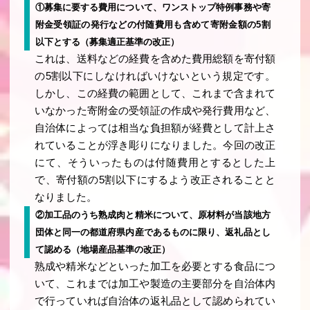
①募集に要する費用について、ワンストップ特例事務や寄
附金受領証の発行などの付随費用も含めて寄附金額の5割
以下とする（募集適正基準の改正）
これは、送料などの経費を含めた費用総額を寄付額
の5割以下にしなければいけないという規定です。
しかし、この経費の範囲として、これまで含まれて
いなかった寄附金の受領証の作成や発行費用など、
自治体によっては相当な負担額が経費として計上さ
れていることが浮き彫りになりました。今回の改正
にて、そういったものは付随費用とするとした上
で、寄付額の5割以下にするよう改正されることと
なりました。
②加工品のうち熟成肉と精米について、原材料が当該地方
団体と同一の都道府県内産であるものに限り、返礼品とし
て認める（地場産品基準の改正）
熟成や精米などといった加工を必要とする食品につ
いて、これまでは加工や製造の主要部分を自治体内
で行っていれば自治体の返礼品として認められてい