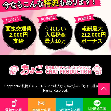
面接交通費
うれしい
報酬最大
2,000円
入店祝金
+212,000円
支給
最大10万
ボーナス
Copyright©
札幌チャットレディの求人なら高収入の『ちょこ札幌』
All
Rights Reserved.