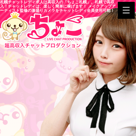
札幌チャットレディ求人は高収入の「ちょこ札幌」。札幌で高収
入！チャットレディは、楽しく簡単に稼げます！ メイクアップア
ーティスト監修の激盛りカメラをチャットレディ全員使用可能！