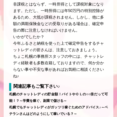
非課税とはならず、一時所得として課税対象になり
ます。ただし、一時所得には年50万円の特別控除が
あるため、大抵が課税されません。しかし、他に多
額の満期保険金などの受取りがある場合は、確定申
告の際に注意しなければいけません。
いかがでしたか？
今年ふるさと納税を使った上で確定申告をするチャ
ットレディの皆さんは、注意しておきましょう。
ちょこ札幌の事務所スタッフの中には、チャットレ
ディ経験者も多数在籍しておりますので、何か分か
らない事や不安な事があればお気軽に相談ください
ね♪
関連記事もご覧下さい♪
札幌のチャットレディの貯金額！バイトやＯＬの○○倍だって可
能！？～学費を稼ぐ、副業で儲ける～
札幌でもチャットレディがガッツリ稼ぐためのアドバイス♪～ベ
テランさんはどのようにして稼いでいる？～