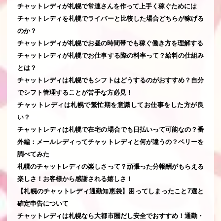
チャットレディが札幌で常連さんを作って上手く稼ぐためには
チャットレディを札幌でライバーと比較した場合どちらが稼げる
のか？
チャットレディが札幌でお昼の時間帯でも稼ぐ働き方を理解する
チャットレディが札幌でお仕事する際の料率って？給料の仕組み
とは？
チャットレディは札幌でもシフトはどうするのがおすすめ？自分
でシフト管理することが苦手な方必見！
チャットレディは札幌で繁忙期を意識してお仕事をした方が良
い？
チャットレディは札幌で在宅の場合でも日払いって可能なの？番
外編：メールレディってチャットレディと何が違うの？ベリーを
調べてみた
札幌のチャットレディの楽しさって？頑張った分報酬がもらえる
楽しさ！お客様から感謝される嬉しさ！
【札幌のチャットレディ通勤知恵袋】困ってしまったこと7選と
確定申告について
チャットレディは札幌なら大都市圏だし安全でおすすめ！通勤・