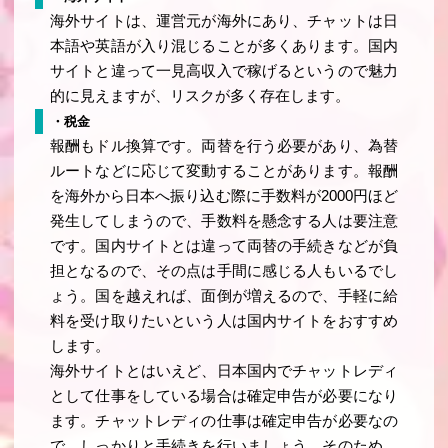
海外サイトは、運営元が海外にあり、チャットは日
本語や英語が入り混じることが多くあります。国内
サイトと違って一見高収入で稼げるというので魅力
的に見えますが、リスクが多く存在します。
・税金
報酬もドル換算です。両替を行う必要があり、為替
ルートなどに応じて変動することがあります。報酬
を海外から日本へ振り込む際に手数料が2000円ほど
発生してしまうので、手数料を懸念する人は要注意
です。国内サイトとは違って両替の手続きなどが負
担となるので、その点は手間に感じる人もいるでし
ょう。国を越えれば、面倒が増えるので、手軽に給
料を受け取りたいという人は国内サイトをおすすめ
します。
海外サイトとはいえど、日本国内でチャットレディ
として仕事をしている場合は確定申告が必要になり
ます。チャットレディの仕事は確定申告が必要なの
で、しっかりと手続きを行いましょう。そのため、