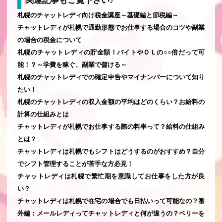
関連記事もご覧下さい♪
札幌のチャットレディ向け税金講座～基礎編と節税編～
チャットレディが札幌で通勤形態でお仕事する場合のコツや副業
の場合の税金について
札幌のチャットレディの貯金額！バイトやＯＬの○○倍だって可
能！？～学費を稼ぐ、副業で儲ける～
札幌のチャットレディでの確定申告やマイナンバーについて知り
たい！
札幌のチャットレディの収入金額の平均はどのくらい？お給料の
計算の仕組みとは
チャットレディが札幌でお仕事する際の料率って？給料の仕組み
とは？
チャットレディは札幌でもシフトはどうするのがおすすめ？自分
でシフト管理することが苦手な方必見！
チャットレディは札幌で繁忙期を意識してお仕事をした方が良
い？
チャットレディは札幌で在宅の場合でも日払いって可能なの？番
外編：メールレディってチャットレディと何が違うの？ベリーを