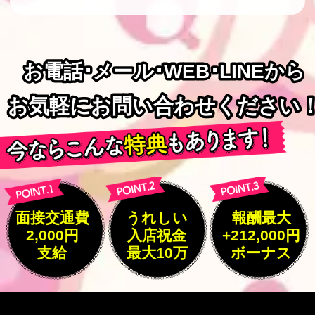
お電話･メール･WEB･LINEから
お電話･メール･WEB･LINEから
お気軽にお問い合わせください
お気軽にお問い合わせください
面接交通費
うれしい
報酬最大
2,000円
入店祝金
+212,000円
支給
最大10万
ボーナス