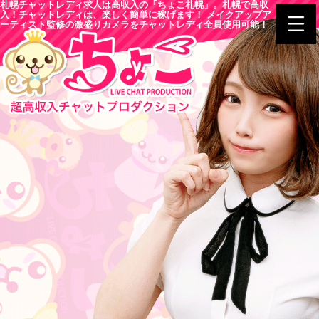
札幌チャットレディ求人は高収入の「ちょこ札幌」。札幌で高収
入！チャットレディは、楽しく簡単に稼げます！ メイクアップア
ーティスト監修の激盛りカメラをチャットレディ全員使用可能！