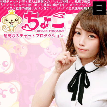
札幌チャットレディ求人は高収入の「ちょこ札幌」。札幌で高収
入！チャットレディは、楽しく簡単に稼げます！ メイクアップア
ーティスト監修の激盛りカメラをチャットレディ全員使用可能！