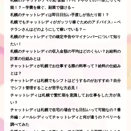
札幌のチャットレディの貯金額！バイトやＯＬの○○倍だって可
能！？～学費を稼ぐ、副業で儲ける～
札幌のチャットレディは即日日払い手渡しが当たり前！？
札幌でもチャットレディがガッツリ稼ぐためのアドバイス♪～ベ
テランさんはどのようにして稼いでいる？～
札幌のチャットレディでの確定申告やマイナンバーについて知り
たい！
札幌のチャットレディの収入金額の平均はどのくらい？お給料の
計算の仕組みとは
チャットレディが札幌でお仕事する際の料率って？給料の仕組み
とは？
チャットレディは札幌でもシフトはどうするのがおすすめ？自分
でシフト管理することが苦手な方必見！
チャットレディは札幌で繁忙期を意識してお仕事をした方が良
い？
チャットレディは札幌で在宅の場合でも日払いって可能なの？番
外編：メールレディってチャットレディと何が違うの？ベリーを
調べてみた