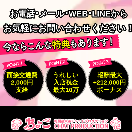
お電話･メール･WEB･LINEから
お電話･メール･WEB･LINEから
お気軽にお問い合わせください
お気軽にお問い合わせください
面接交通費
うれしい
報酬最大
2,000円
入店祝金
+212,000円
支給
最大10万
ボーナス