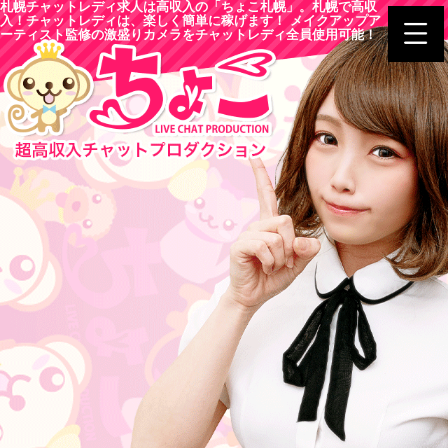
札幌チャットレディ求人は高収入の「ちょこ札幌」。札幌で高収
入！チャットレディは、楽しく簡単に稼げます！ メイクアップア
ーティスト監修の激盛りカメラをチャットレディ全員使用可能！