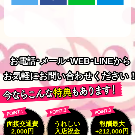
お電話･メール･WEB･LINEから
お電話･メール･WEB･LINEから
お気軽にお問い合わせください
お気軽にお問い合わせください
面接交通費
うれしい
報酬最大
2,000円
入店祝金
+212,000円