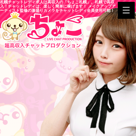
札幌チャットレディ求人は高収入の「ちょこ札幌」。札幌で高収
入！チャットレディは、楽しく簡単に稼げます！ メイクアップア
ーティスト監修の激盛りカメラをチャットレディ全員使用可能！