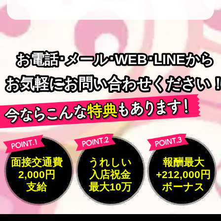
お電話･メール･WEB･LINEから
お電話･メール･WEB･LINEから
お気軽にお問い合わせください
お気軽にお問い合わせください
面接交通費
うれしい
報酬最大
2,000円
入店祝金
+212,000円
支給
最大10万
ボーナス