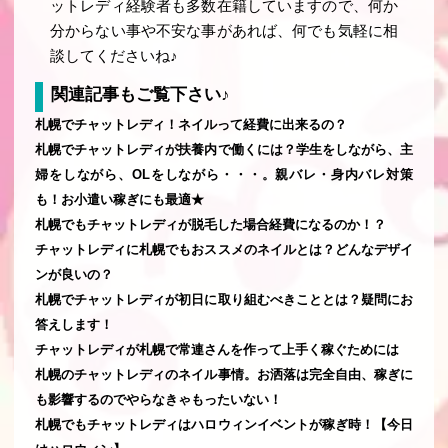
ットレディ経験者も多数在籍していますので、何か
分からない事や不安な事があれば、何でも気軽に相
談してくださいね♪
関連記事もご覧下さい♪
札幌でチャットレディ！ネイルって経費に出来るの？
札幌でチャットレディが扶養内で働くには？学生をしながら、主
婦をしながら、OLをしながら・・・。親バレ・身内バレ対策
も！お小遣い稼ぎにも最適★
札幌でもチャットレディが脱毛した場合経費になるのか！？
チャットレディに札幌でもおススメのネイルとは？どんなデザイ
ンが良いの？
札幌でチャットレディが初日に取り組むべきこととは？疑問にお
答えします！
チャットレディが札幌で常連さんを作って上手く稼ぐためには
札幌のチャットレディのネイル事情。お洒落は完全自由、稼ぎに
も影響するのでやらなきゃもったいない！
札幌でもチャットレディはハロウィンイベントが稼ぎ時！【今日