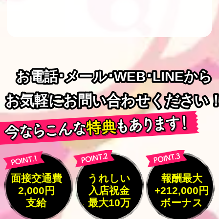
お電話･メール･WEB･LINEから
お電話･メール･WEB･LINEから
お気軽にお問い合わせください
お気軽にお問い合わせください
面接交通費
うれしい
報酬最大
2,000円
入店祝金
+212,000円
支給
最大10万
ボーナス