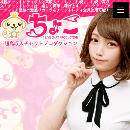
札幌チャットレディ求人は高収入の「ちょこ札幌」。札幌で高収
入！チャットレディは、楽しく簡単に稼げます！ メイクアップア
ーティスト監修の激盛りカメラをチャットレディ全員使用可能！