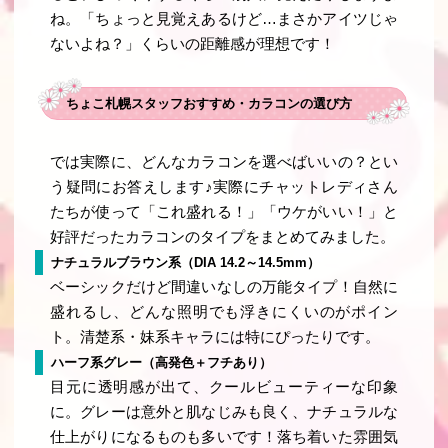
ね。「ちょっと見覚えあるけど…まさかアイツじゃ
ないよね？」くらいの距離感が理想です！
ちょこ札幌スタッフおすすめ・カラコンの選び方
では実際に、どんなカラコンを選べばいいの？とい
う疑問にお答えします♪実際にチャットレディさん
たちが使って「これ盛れる！」「ウケがいい！」と
好評だったカラコンのタイプをまとめてみました。
ナチュラルブラウン系（DIA 14.2～14.5mm）
ベーシックだけど間違いなしの万能タイプ！自然に
盛れるし、どんな照明でも浮きにくいのがポイン
ト。清楚系・妹系キャラには特にぴったりです。
ハーフ系グレー（高発色＋フチあり）
目元に透明感が出て、クールビューティーな印象
に。グレーは意外と肌なじみも良く、ナチュラルな
仕上がりになるものも多いです！落ち着いた雰囲気