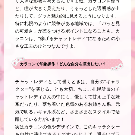
く大きな影響を与えるんですよね。カラコンを使う
と、瞳が大きく見えたり、うるっとした透明感が出
たりして、グッと魅力的に見えるようになります。
特に札幌のように競争がある地域では、「パッと見
の可愛さ」が差をつけるポイントになることも。カ
ラコンは、“稼げるチャットレディ”になるための小
さな工夫のひとつなんですよ。
カラコンで印象操作！どんな自分を演出したい？
チャットレディとして働くときは、自分の“キャラ
クター”を演じることも大切。ちょこ札幌所属のチ
ャットレディさんの中にも、優しくて甘え上手な妹
系だったり、落ち着いた色気のあるお姉さん系、元
気で明るいギャル系など、さまざまなスタイルで活
躍している方がいます！
実はカラコンの色やデザインで、このキャラクター
を自然に演出できるんです♪たとえば…明るいブラ