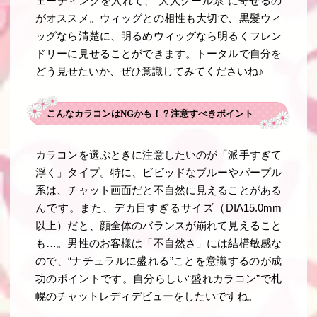
ェーディングを入れて、“大人クール系”に寄せるの
がオススメ。ウィッグとの相性も大切で、黒髪ウィ
ッグなら清楚に、明るめウィッグなら明るくフレン
ドリーに見せることができます。トータルで自分を
どう見せたいか、ぜひ意識してみてくださいね♪
こんなカラコンはNGかも！？注意すべきポイント
カラコンを選ぶときに注意したいのが「派手すぎて
浮く」タイプ。特に、ビビッドなブルーやパープル
系は、チャット画面だと不自然に見えることがある
んです。また、デカ目すぎるサイズ（DIA15.0mm
以上）だと、顔全体のバランスが崩れて見えること
も…。男性のお客様は「不自然さ」には結構敏感な
ので、“ナチュラルに盛れる”ことを意識するのが成
功のポイントです。自分らしい“盛れカラコン”で札
幌のチャットレディデビューをしたいですね。