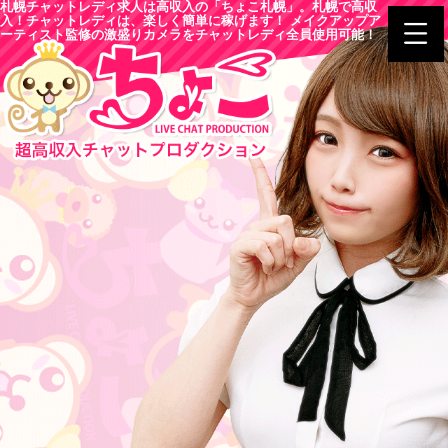
札幌チャットレディ求人は高収入の「ちょこ札幌」。札幌で高収
入！チャットレディは、楽しく簡単に稼げます！ メイクアップア
ーティスト監修の激盛りカメラをチャットレディ全員使用可能！