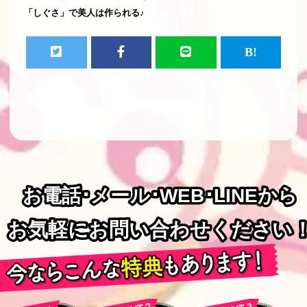
「しぐさ」で美人は作られる♪
お電話･メール･WEB･LINEから
お電話･メール･WEB･LINEから
お気軽にお問い合わせください
お気軽にお問い合わせください