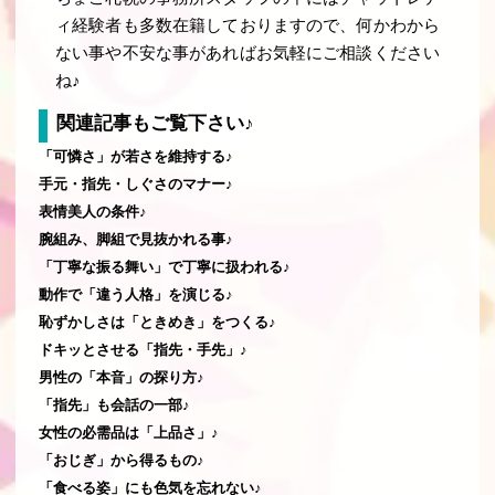
ィ経験者も多数在籍しておりますので、何かわから
ない事や不安な事があればお気軽にご相談ください
ね♪
関連記事もご覧下さい♪
「可憐さ」が若さを維持する♪
手元・指先・しぐさのマナー♪
表情美人の条件♪
腕組み、脚組で見抜かれる事♪
「丁寧な振る舞い」で丁寧に扱われる♪
動作で「違う人格」を演じる♪
恥ずかしさは「ときめき」をつくる♪
ドキッとさせる「指先・手先」♪
男性の「本音」の探り方♪
「指先」も会話の一部♪
女性の必需品は「上品さ」♪
「おじぎ」から得るもの♪
「食べる姿」にも色気を忘れない♪